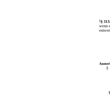
1
§ 313
wenn e
entwede
Anmer
1
.