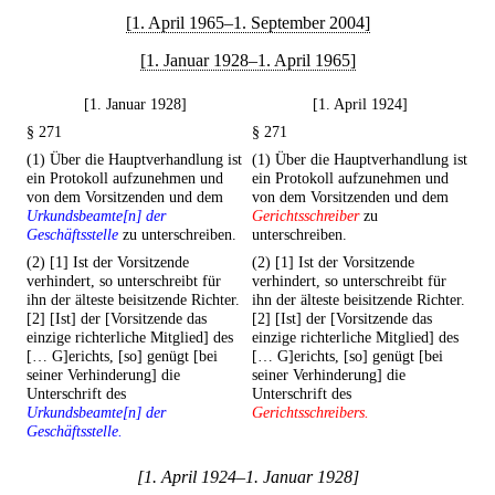
[1. April 1965–1. September 2004]
[1. Januar 1928–1. April 1965]
[1. Januar 1928]
[1. April 1924]
§ 271
§ 271
(1) Über die Hauptverhandlung ist
(1) Über die Hauptverhandlung ist
ein Protokoll aufzunehmen und
ein Protokoll aufzunehmen und
von dem Vorsitzenden und dem
von dem Vorsitzenden und dem
Urkundsbeamte[n] der
Gerichtsschreiber
zu
Geschäftsstelle
zu unterschreiben.
unterschreiben.
(2) [1] Ist der Vorsitzende
(2) [1] Ist der Vorsitzende
verhindert, so unterschreibt für
verhindert, so unterschreibt für
ihn der älteste beisitzende Richter.
ihn der älteste beisitzende Richter.
[2] [Ist] der [Vorsitzende das
[2] [Ist] der [Vorsitzende das
einzige richterliche Mitglied] des
einzige richterliche Mitglied] des
[… G]erichts, [so] genügt [bei
[… G]erichts, [so] genügt [bei
seiner Verhinderung] die
seiner Verhinderung] die
Unterschrift des
Unterschrift des
Urkundsbeamte[n] der
Gerichtsschreibers.
Geschäftsstelle.
[1. April 1924–1. Januar 1928]