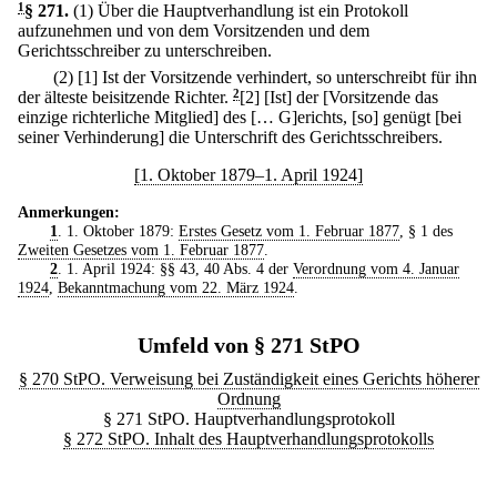
1
§ 271
.
(1) Über die Hauptverhandlung ist ein Protokoll
aufzunehmen und von dem Vorsitzenden und dem
Gerichtsschreiber zu unterschreiben.
(2)
[1] Ist der Vorsitzende verhindert, so unterschreibt für ihn
der älteste beisitzende Richter.
2
[2] [Ist] der [Vorsitzende das
einzige richterliche Mitglied] des [… G]erichts, [so] genügt [bei
seiner Verhinderung] die Unterschrift des Gerichtsschreibers.
[1. Oktober 1879–1. April 1924]
Anmerkungen:
1
. 1. Oktober 1879:
Erstes Gesetz vom 1. Februar 1877
, § 1 des
Zweiten Gesetzes vom 1. Februar 1877
.
2
. 1. April 1924: §§ 43, 40 Abs. 4 der
Verordnung vom 4. Januar
1924
,
Bekanntmachung vom 22. März 1924
.
Umfeld von § 271 StPO
§ 270 StPO. Verweisung bei Zuständigkeit eines Gerichts höherer
Ordnung
§ 271 StPO. Hauptverhandlungsprotokoll
§ 272 StPO. Inhalt des Hauptverhandlungsprotokolls