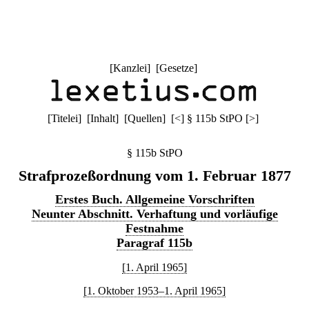
[
Kanzlei
] [
Gesetze
]
[
Titelei
] [
Inhalt
] [
Quellen
]
[
<
]
§ 115b StPO
[
>
]
§ 115b StPO
Strafprozeßordnung vom 1. Februar 1877
Erstes Buch. Allgemeine Vorschriften
Neunter Abschnitt. Verhaftung und vorläufige
Festnahme
Paragraf 115b
[1. April 1965]
[1. Oktober 1953–1. April 1965]