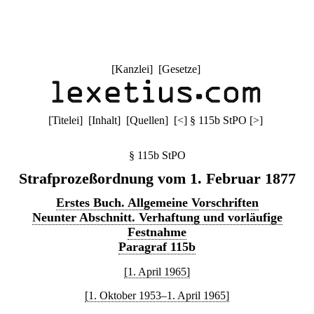
[
Kanzlei
] [
Gesetze
]
[
Titelei
] [
Inhalt
] [
Quellen
]
[
<
]
§ 115b StPO
[
>
]
§ 115b StPO
Strafprozeßordnung vom 1. Februar 1877
Erstes Buch. Allgemeine Vorschriften
Neunter Abschnitt. Verhaftung und vorläufige
Festnahme
Paragraf 115b
[1. April 1965]
[1. Oktober 1953–1. April 1965]