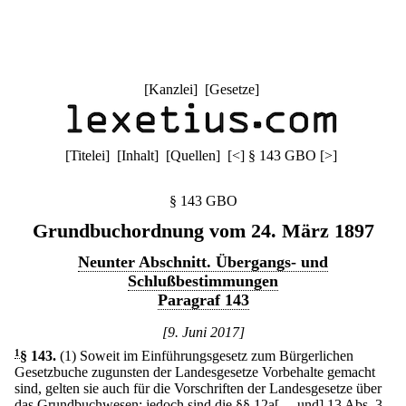
[
Kanzlei
] [
Gesetze
]
[
Titelei
] [
Inhalt
] [
Quellen
]
[
<
]
§ 143 GBO
[
>
]
§ 143 GBO
Grundbuchordnung vom 24. März 1897
Neunter Abschnitt. Übergangs- und
Schlußbestimmungen
Paragraf 143
[9. Juni 2017]
1
§ 143
.
(1) Soweit im Einführungsgesetz zum Bürgerlichen
Gesetzbuche zugunsten der Landesgesetze Vorbehalte gemacht
sind, gelten sie auch für die Vorschriften der Landesgesetze über
das Grundbuchwesen; jedoch sind die §§ 12a[… und] 13 Abs. 3,