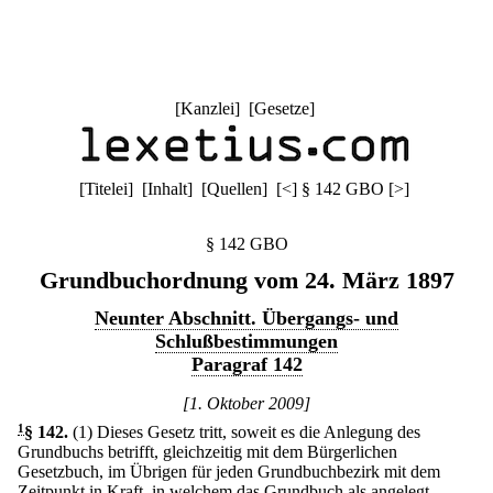
[
Kanzlei
] [
Gesetze
]
[
Titelei
] [
Inhalt
] [
Quellen
]
[
<
]
§ 142 GBO
[
>
]
§ 142 GBO
Grundbuchordnung vom 24. März 1897
Neunter Abschnitt. Übergangs- und
Schlußbestimmungen
Paragraf 142
[1. Oktober 2009]
1
§ 142
.
(1) Dieses Gesetz tritt, soweit es die Anlegung des
Grundbuchs betrifft, gleichzeitig mit dem Bürgerlichen
Gesetzbuch, im Übrigen für jeden Grundbuchbezirk mit dem
Zeitpunkt in Kraft, in welchem das Grundbuch als angelegt