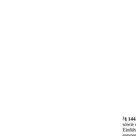
1
§ 144
sowie d
Einfüh
entspr