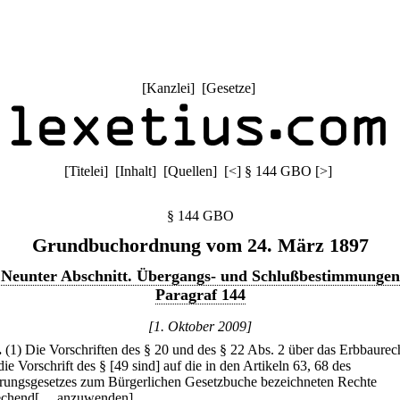
[
Kanzlei
] [
Gesetze
]
[
Titelei
] [
Inhalt
] [
Quellen
]
[
<
]
§ 144 GBO
[
>
]
§ 144 GBO
Grundbuchordnung vom 24. März 1897
Neunter Abschnitt. Übergangs- und Schlußbestimmungen
Paragraf 144
[1. Oktober 2009]
.
(1) Die Vorschriften des § 20 und des § 22 Abs. 2 über das Erbbaurec
ie Vorschrift des § [49 sind] auf die in den Artikeln 63, 68 des
rungsgesetzes zum Bürgerlichen Gesetzbuche bezeichneten Rechte
echend[… anzuwenden].