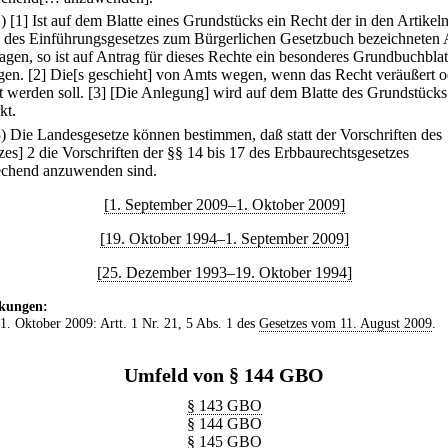
2)
[1] Ist auf dem Blatte eines Grundstücks ein Recht der in den Artikel
 des Einführungsgesetzes zum Bürgerlichen Gesetzbuch bezeichneten 
ragen, so ist auf Antrag für dieses Rechte ein besonderes Grundbuchblat
gen.
[2] Die[s geschieht] von Amts wegen, wenn das Recht veräußert o
t werden soll.
[3] [Die Anlegung] wird auf dem Blatte des Grundstücks
kt.
3) Die Landesgesetze können bestimmen, daß statt der Vorschriften des
zes] 2 die Vorschriften der §§ 14 bis 17 des Erbbaurechtsgesetzes
echend anzuwenden sind.
[1. September 2009–1. Oktober 2009]
[19. Oktober 1994–1. September 2009]
[25. Dezember 1993–19. Oktober 1994]
kungen:
 1. Oktober 2009: Artt. 1 Nr. 21, 5 Abs. 1 des
Gesetzes vom 11. August 2009
.
Umfeld von § 144 GBO
§ 143 GBO
§ 144 GBO
§ 145 GBO