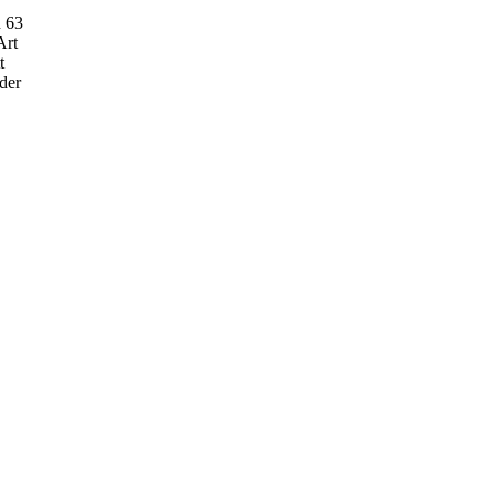
n 63
Art
t
der