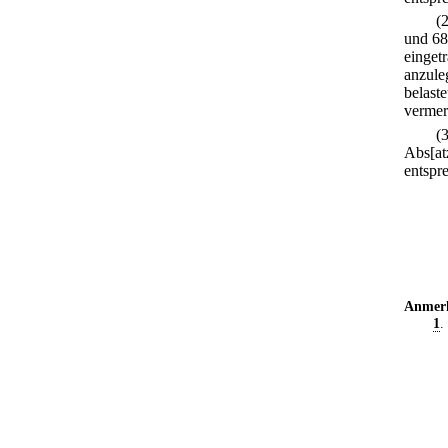
(
und 68
einget
anzule
belaste
vermer
(
Abs[at
entspr
Anmer
1
.