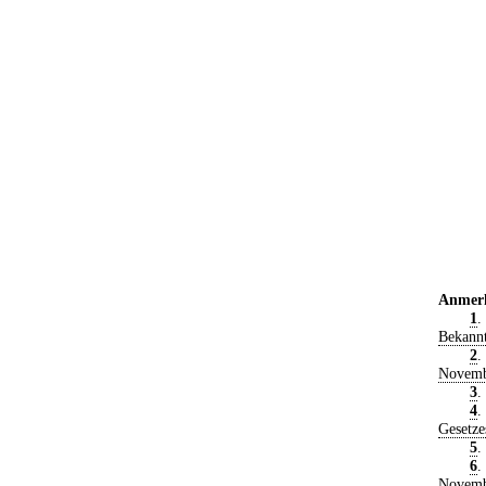
Anmer
1
.
Bekann
2
.
Novemb
3
.
4
.
Gesetze
5
.
6
.
Novemb