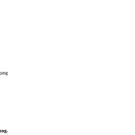
gung
ung.