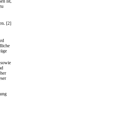
en ist,
zu
en.
[2]
ird
dliche
räge
 sowie
nd
eher
eser
tung