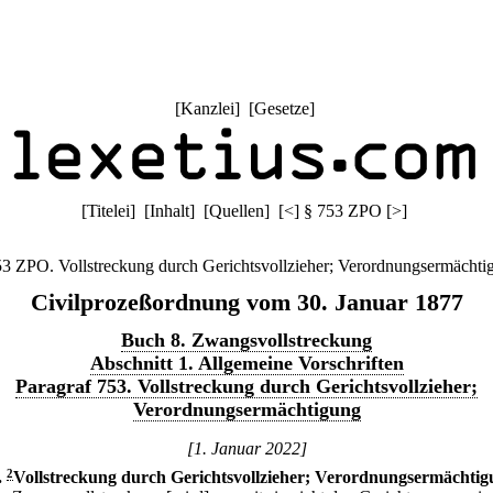
[
Kanzlei
] [
Gesetze
]
[
Titelei
] [
Inhalt
] [
Quellen
]
[
<
]
§ 753 ZPO
[
>
]
53 ZPO. Vollstreckung durch Gerichtsvollzieher; Verordnungsermächti
Civilprozeßordnung vom 30. Januar 1877
Buch 8. Zwangsvollstreckung
Abschnitt 1. Allgemeine Vorschriften
Paragraf 753. Vollstreckung durch Gerichtsvollzieher;
Verordnungsermächtigung
[1. Januar 2022]
.
2
Vollstreckung durch Gerichtsvollzieher; Verordnungsermächtig