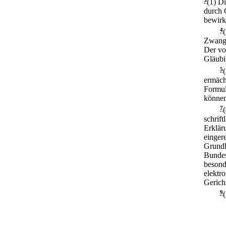
3
(1) D
durch 
bewirk
4
Zwangs
Der von
Gläubi
5
ermäch
Formul
können
7
schrif
Erklär
einger
Grundl
Bundes
besond
elektr
Gerich
9