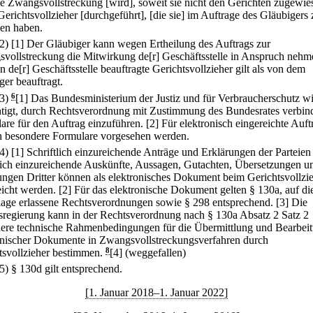
ie Zwangsvollstreckung [wird], soweit sie nicht den Gerichten zugewies
Gerichtsvollzieher [durchgeführt], [die sie] im Auftrage des Gläubigers 
en haben.
(2)
[1] Der Gläubiger kann wegen Ertheilung des Auftrags zur
vollstreckung die Mitwirkung de[r] Geschäftsstelle in Anspruch nehm
 de[r] Geschäftsstelle beauftragte Gerichtsvollzieher gilt als von dem
ger beauftragt.
(3)
6
[1] Das Bundesministerium der Justiz und für Verbraucherschutz w
tigt, durch Rechtsverordnung mit Zustimmung des Bundesrates verbin
are für den Auftrag einzuführen.
[2] Für elektronisch eingereichte Auft
 besondere Formulare vorgesehen werden.
(4)
[1] Schriftlich einzureichende Anträge und Erklärungen der Parteien
tlich einzureichende Auskünfte, Aussagen, Gutachten, Übersetzungen u
ungen Dritter können als elektronisches Dokument beim Gerichtsvollzi
eicht werden.
[2] Für das elektronische Dokument gelten § 130a, auf di
age erlassene Rechtsverordnungen sowie § 298 entsprechend.
[3] Die
regierung kann in der Rechtsverordnung nach § 130a Absatz 2 Satz 2
ere technische Rahmenbedingungen für die Übermittlung und Bearbei
onischer Dokumente in Zwangsvollstreckungsverfahren durch
tsvollzieher bestimmen.
8
[4] (weggefallen)
(5) § 130d gilt entsprechend.
[1. Januar 2018–1. Januar 2022]