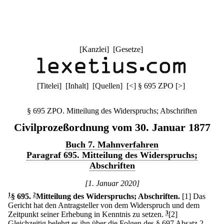
[
Kanzlei
] [
Gesetze
]
[
Titelei
] [
Inhalt
] [
Quellen
]
[
<
]
§ 695 ZPO
[
>
]
§ 695 ZPO. Mitteilung des Widerspruchs; Abschriften
Civilprozeßordnung vom 30. Januar 1877
Buch 7. Mahnverfahren
Paragraf 695. Mitteilung des Widerspruchs;
Abschriften
[1. Januar 2020]
1
§ 695
.
2
Mitteilung des Widerspruchs; Abschriften.
[1] Das
Gericht hat den Antragsteller von dem Widerspruch und dem
Zeitpunkt seiner Erhebung in Kenntnis zu setzen.
3
[2]
Gleichzeitig belehrt es ihn über die Folgen des § 697 Absatz 2