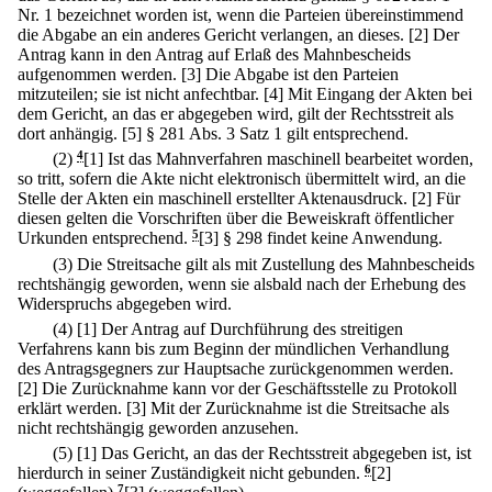
Nr. 1 bezeichnet worden ist, wenn die Parteien übereinstimmend
die Abgabe an ein anderes Gericht verlangen, an dieses.
[2] Der
Antrag kann in den Antrag auf Erlaß des Mahnbescheids
aufgenommen werden.
[3] Die Abgabe ist den Parteien
mitzuteilen; sie ist nicht anfechtbar.
[4] Mit Eingang der Akten bei
dem Gericht, an das er abgegeben wird, gilt der Rechtsstreit als
dort anhängig.
[5] § 281 Abs. 3 Satz 1 gilt entsprechend.
(2)
4
[1] Ist das Mahnverfahren maschinell bearbeitet worden,
so tritt, sofern die Akte nicht elektronisch übermittelt wird, an die
Stelle der Akten ein maschinell erstellter Aktenausdruck.
[2] Für
diesen gelten die Vorschriften über die Beweiskraft öffentlicher
Urkunden entsprechend.
5
[3] § 298 findet keine Anwendung.
(3) Die Streitsache gilt als mit Zustellung des Mahnbescheids
rechtshängig geworden, wenn sie alsbald nach der Erhebung des
Widerspruchs abgegeben wird.
(4)
[1] Der Antrag auf Durchführung des streitigen
Verfahrens kann bis zum Beginn der mündlichen Verhandlung
des Antragsgegners zur Hauptsache zurückgenommen werden.
[2] Die Zurücknahme kann vor der Geschäftsstelle zu Protokoll
erklärt werden.
[3] Mit der Zurücknahme ist die Streitsache als
nicht rechtshängig geworden anzusehen.
(5)
[1] Das Gericht, an das der Rechtsstreit abgegeben ist, ist
hierdurch in seiner Zuständigkeit nicht gebunden.
6
[2]
7