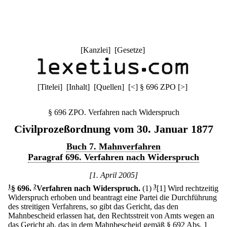
[
Kanzlei
] [
Gesetze
]
[
Titelei
] [
Inhalt
] [
Quellen
]
[
<
]
§ 696 ZPO
[
>
]
§ 696 ZPO. Verfahren nach Widerspruch
Civilprozeßordnung vom 30. Januar 1877
Buch 7. Mahnverfahren
Paragraf 696. Verfahren nach Widerspruch
[1. April 2005]
1
§ 696
.
2
Verfahren nach Widerspruch.
(1)
3
[1] Wird rechtzeitig
Widerspruch erhoben und beantragt eine Partei die Durchführung
des streitigen Verfahrens, so gibt das Gericht, das den
Mahnbescheid erlassen hat, den Rechtsstreit von Amts wegen an
das Gericht ab, das in dem Mahnbescheid gemäß § 692 Abs. 1