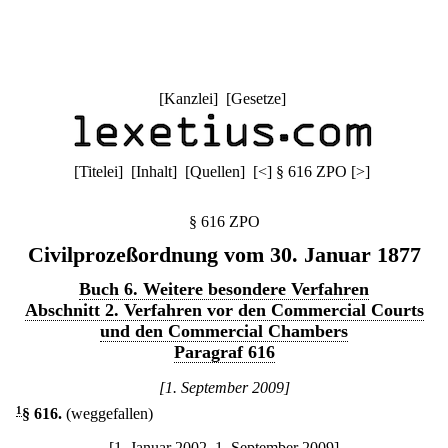
[
Kanzlei
] [
Gesetze
]
[
Titelei
] [
Inhalt
] [
Quellen
]
[
<
]
§ 616 ZPO
[
>
]
§ 616 ZPO
Civilprozeßordnung vom 30. Januar 1877
Buch 6. Weitere besondere Verfahren
Abschnitt 2. Verfahren vor den Commercial Courts
und den Commercial Chambers
Paragraf 616
[1. September 2009]
1
§ 616
.
(weggefallen)
[1. Januar 2002–1. September 2009]