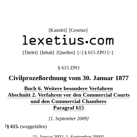
[
Kanzlei
] [
Gesetze
]
[
Titelei
] [
Inhalt
] [
Quellen
]
[
<
]
§ 615 ZPO
[
>
]
§ 615 ZPO
Civilprozeßordnung vom 30. Januar 1877
Buch 6. Weitere besondere Verfahren
Abschnitt 2. Verfahren vor den Commercial Courts
und den Commercial Chambers
Paragraf 615
[1. September 2009]
1
§ 615
.
(weggefallen)
[1. Januar 2002–1. September 2009]