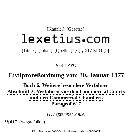
[
Kanzlei
] [
Gesetze
]
[
Titelei
] [
Inhalt
] [
Quellen
]
[
<
]
§ 617 ZPO
[
>
]
§ 617 ZPO
Civilprozeßordnung vom 30. Januar 1877
Buch 6. Weitere besondere Verfahren
Abschnitt 2. Verfahren vor den Commercial Courts
und den Commercial Chambers
Paragraf 617
[1. September 2009]
1
§ 617
.
(weggefallen)
[1. Januar 2002–1. September 2009]