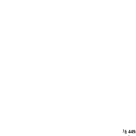
1
§ 449