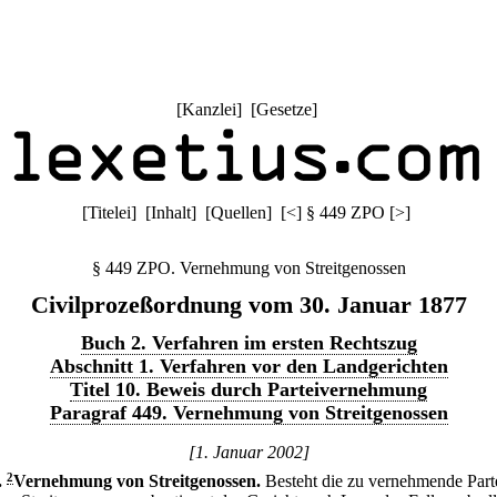
[
Kanzlei
] [
Gesetze
]
[
Titelei
] [
Inhalt
] [
Quellen
]
[
<
]
§ 449 ZPO
[
>
]
§ 449 ZPO. Vernehmung von Streitgenossen
Civilprozeßordnung vom 30. Januar 1877
Buch 2. Verfahren im ersten Rechtszug
Abschnitt 1. Verfahren vor den Landgerichten
Titel 10. Beweis durch Parteivernehmung
Paragraf 449. Vernehmung von Streitgenossen
[1. Januar 2002]
.
2
Vernehmung von Streitgenossen.
Besteht die zu vernehmende Part