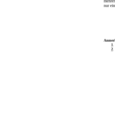
mehrer
nur ei
Anmer
1
.
2
.