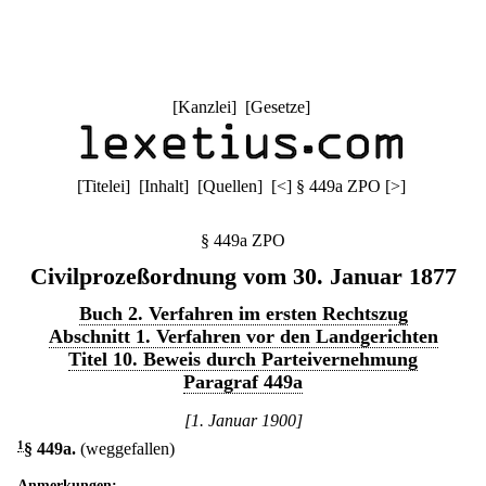
[
Kanzlei
] [
Gesetze
]
[
Titelei
] [
Inhalt
] [
Quellen
]
[
<
]
§ 449a ZPO
[
>
]
§ 449a ZPO
Civilprozeßordnung vom 30. Januar 1877
Buch 2. Verfahren im ersten Rechtszug
Abschnitt 1. Verfahren vor den Landgerichten
Titel 10. Beweis durch Parteivernehmung
Paragraf 449a
[1. Januar 1900]
1
§ 449a
.
(weggefallen)
Anmerkungen: