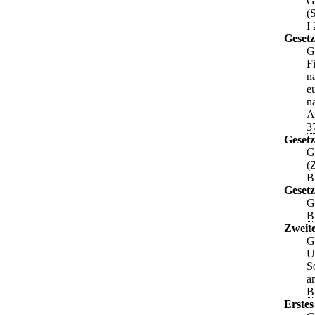
G
(
I
Geset
G
F
n
e
n
A
3
Geset
G
(
B
Gesetz
G
B
Zweite
G
U
S
a
B
Erstes