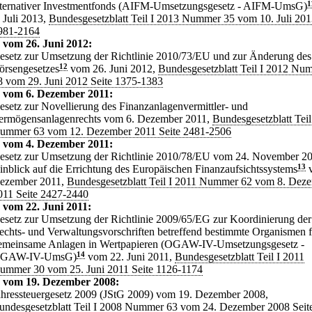
lternativer Investmentfonds (AIFM-Umsetzungsgesetz - AIFM-UmsG)
1
. Juli 2013,
Bundesgesetzblatt Teil I 2013 Nummer 35 vom 10. Juli 201
981-2164
 vom 26. Juni 2012:
esetz zur Umsetzung der Richtlinie 2010/73/EU und zur Änderung des
örsengesetzes
12
vom 26. Juni 2012,
Bundesgesetzblatt Teil I 2012 Nu
8 vom 29. Juni 2012 Seite 1375-1383
z vom 6. Dezember 2011:
esetz zur Novellierung des Finanzanlagenvermittler- und
ermögensanlagenrechts vom 6. Dezember 2011,
Bundesgesetzblatt Teil
ummer 63 vom 12. Dezember 2011 Seite 2481-2506
z vom 4. Dezember 2011:
esetz zur Umsetzung der Richtlinie 2010/78/EU vom 24. November 2
inblick auf die Errichtung des Europäischen Finanzaufsichtssystems
13
v
ezember 2011,
Bundesgesetzblatt Teil I 2011 Nummer 62 vom 8. Dez
011 Seite 2427-2440
 vom 22. Juni 2011:
esetz zur Umsetzung der Richtlinie 2009/65/EG zur Koordinierung der
echts- und Verwaltungsvorschriften betreffend bestimmte Organismen f
emeinsame Anlagen in Wertpapieren (OGAW-IV-Umsetzungsgesetz -
GAW-IV-UmsG)
14
vom 22. Juni 2011,
Bundesgesetzblatt Teil I 2011
ummer 30 vom 25. Juni 2011 Seite 1126-1174
z vom 19. Dezember 2008:
ahressteuergesetz 2009 (JStG 2009) vom 19. Dezember 2008,
undesgesetzblatt Teil I 2008 Nummer 63 vom 24. Dezember 2008 Seit