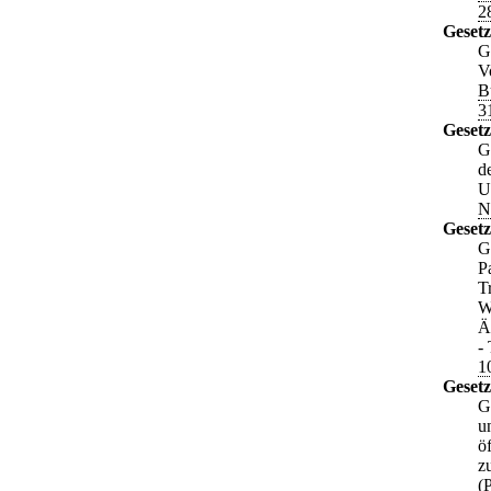
2
Geset
G
V
B
3
Gesetz
G
d
U
N
Gesetz
G
P
T
W
Ä
-
1
Gesetz
G
u
ö
z
(