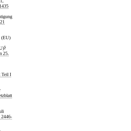
1,
-1435
htigung
021
g (EU)
U)
5
m 25.
 Teil I
r
tzblatt
li
e 2446-