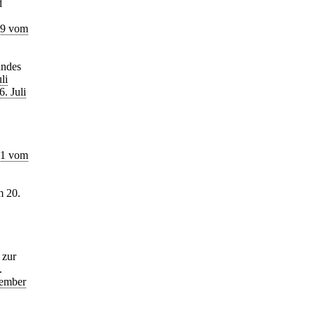
d
39 vom
undes
li
. Juli
31 vom
m 20.
 zur
.
vember