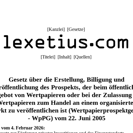
[
Kanzlei
] [
Gesetze
]
[
Titelei
] [
Inhalt
] [
Quellen
]
Gesetz über die Erstellung, Billigung und
röffentlichung des Prospekts, der beim öffentlic
ebot von Wertpapieren oder bei der Zulassung
ertpapieren zum Handel an einem organisiert
t zu veröffentlichen ist (Wertpapierprospektg
- WpPG) vom 22. Juni 2005
 vom 4. Februar 2026: