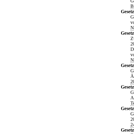
G
B
Gesetz
G
v
N
Geset
Z
2
D
v
N
Gesetz
G
Ä
2
Gesetz
G
A
T
Gesetz
G
2
2
Gesetz