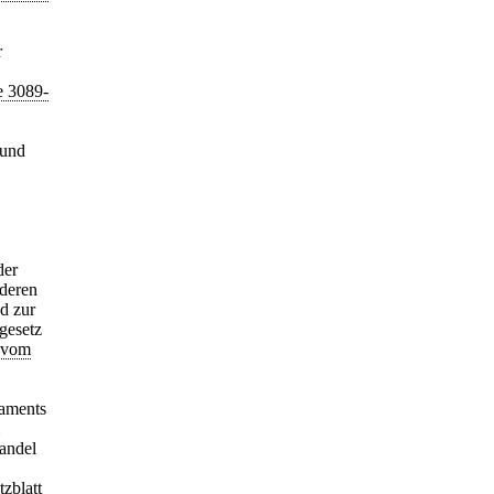
r
e 3089-
 und
der
 deren
d zur
gesetz
1 vom
laments
andel
zblatt