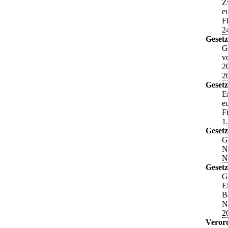
Z
e
F
2
Gesetz
G
v
2
2
Gesetz
E
e
F
1
Geset
G
N
N
Geset
G
E
B
N
2
Veror