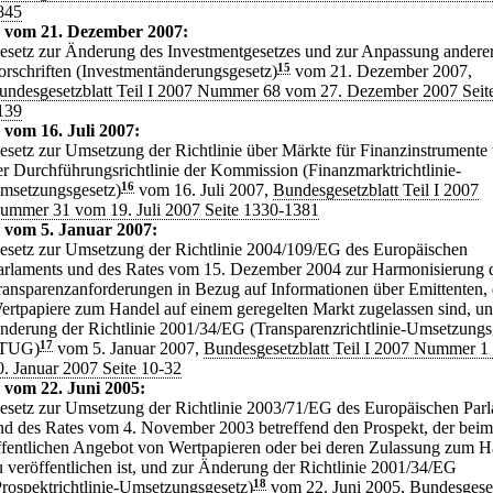
845
z vom 21. Dezember 2007:
esetz zur Änderung des Investmentgesetzes und zur Anpassung andere
orschriften (Investmentänderungsgesetz)
15
vom 21. Dezember 2007,
undesgesetzblatt Teil I 2007 Nummer 68 vom 27. Dezember 2007 Seit
139
 vom 16. Juli 2007:
esetz zur Umsetzung der Richtlinie über Märkte für Finanzinstrumente
er Durchführungsrichtlinie der Kommission (Finanzmarktrichtlinie-
msetzungsgesetz)
16
vom 16. Juli 2007,
Bundesgesetzblatt Teil I 2007
ummer 31 vom 19. Juli 2007 Seite 1330-1381
 vom 5. Januar 2007:
esetz zur Umsetzung der Richtlinie 2004/109/EG des Europäischen
arlaments und des Rates vom 15. Dezember 2004 zur Harmonisierung 
ransparenzanforderungen in Bezug auf Informationen über Emittenten,
ertpapiere zum Handel auf einem geregelten Markt zugelassen sind, un
nderung der Richtlinie 2001/34/EG (Transparenzrichtlinie-Umsetzungs
 TUG)
17
vom 5. Januar 2007,
Bundesgesetzblatt Teil I 2007 Nummer 
0. Januar 2007 Seite 10-32
 vom 22. Juni 2005:
esetz zur Umsetzung der Richtlinie 2003/71/EG des Europäischen Par
nd des Rates vom 4. November 2003 betreffend den Prospekt, der beim
ffentlichen Angebot von Wertpapieren oder bei deren Zulassung zum H
u veröffentlichen ist, und zur Änderung der Richtlinie 2001/34/EG
Prospektrichtlinie-Umsetzungsgesetz)
18
vom 22. Juni 2005,
Bundesgeset