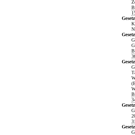
Z
B
1
Gesetz
K
N
Gesetz
G
G
B
3
Gesetz
G
T
W
(
W
B
3
Gesetz
G
2
3
Gesetz
G