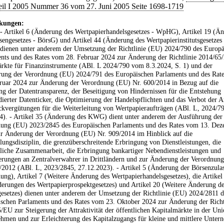
eil I 2005 Nummer 36 vom 27. Juni 2005 Seite 1698-1719
kungen:
 - Artikel 6 (Änderung des Wertpapierhandelsgesetzes - WpHG), Artikel 19 (Ä
sengesetzes - BörsG) und Artikel 44 (Änderung des Wertpapierinstitutsgesetzes 
ienen unter anderem der Umsetzung der Richtlinie (EU) 2024/790 des Europä
nts und des Rates vom 28. Februar 2024 zur Änderung der Richtlinie 2014/65
rkte für Finanzinstrumente (ABl. L 2024/790 vom 8.3.2024, S. 1) und der
ung der Verordnung (EU) 2024/791 des Europäischen Parlaments und des Rat
ruar 2024 zur Änderung der Verordnung (EU) Nr. 600/2014 in Bezug auf die
g der Datentransparenz, der Beseitigung von Hindernissen für die Entstehung
dierter Datenticker, die Optimierung der Handelspflichten und das Verbot der
kvergütungen für die Weiterleitung von Wertpapieraufträgen (ABl. L, 2024/79
4). - Artikel 35 (Änderung des KWG) dient unter anderem der Ausführung der
ung (EU) 2023/2845 des Europäischen Parlaments und des Rates vom 13. De
r Änderung der Verordnung (EU) Nr. 909/2014 im Hinblick auf die
ungsdisziplin, die grenzüberschreitende Erbringung von Dienstleistungen, die
tliche Zusammenarbeit, die Erbringung bankartiger Nebendienstleistungen und
rungen an Zentralverwahrer in Drittländern und zur Änderung der Verordnun
/2012 (ABl. L, 2023/2845, 27.12.2023). - Artikel 5 (Änderung der Börsenzula
ung), Artikel 7 (Weitere Änderung des Wertpapierhandelsgesetzes), die Artikel
erungen des Wertpapierprospektgesetzes) und Artikel 20 (Weitere Änderung de
esetzes) dienen unter anderem der Umsetzung der Richtlinie (EU) 2024/2811 d
schen Parlaments und des Rates vom 23. Oktober 2024 zur Änderung der Richt
/EU zur Steigerung der Attraktivität der öffentlichen Kapitalmärkte in der Uni
hmen und zur Erleichterung des Kapitalzugangs für kleine und mittlere Unter