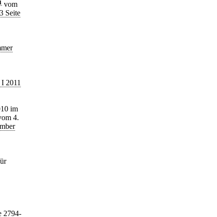
1
vom
3 Seite
mmer
 I 2011
010 im
om 4.
ember
ür
e 2794-