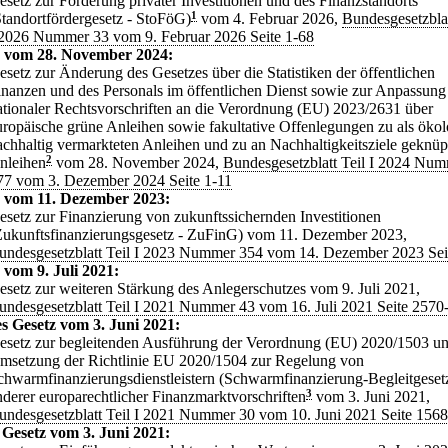
esetz zur Förderung privater Investitionen und des Finanzstandorts
Standortfördergesetz - StoFöG)
1
vom 4. Februar 2026,
Bundesgesetzblat
 2026 Nummer 33 vom 9. Februar 2026 Seite 1-68
z vom 28. November 2024:
esetz zur Änderung des Gesetzes über die Statistiken der öffentlichen
inanzen und des Personals im öffentlichen Dienst sowie zur Anpassung
ationaler Rechtsvorschriften an die Verordnung (EU) 2023/2631 über
uropäische grüne Anleihen sowie fakultative Offenlegungen zu als ökol
achhaltig vermarkteten Anleihen und zu an Nachhaltigkeitsziele geknüp
nleihen
2
vom 28. November 2024,
Bundesgesetzblatt Teil I 2024 Nu
77 vom 3. Dezember 2024 Seite 1-11
z vom 11. Dezember 2023:
esetz zur Finanzierung von zukunftssichernden Investitionen
Zukunftsfinanzierungsgesetz - ZuFinG) vom 11. Dezember 2023,
undesgesetzblatt Teil I 2023 Nummer 354 vom 14. Dezember 2023 Sei
 vom 9. Juli 2021:
esetz zur weiteren Stärkung des Anlegerschutzes vom 9. Juli 2021,
undesgesetzblatt Teil I 2021 Nummer 43 vom 16. Juli 2021 Seite 2570
s Gesetz vom 3. Juni 2021:
esetz zur begleitenden Ausführung der Verordnung (EU) 2020/1503 un
msetzung der Richtlinie EU 2020/1504 zur Regelung von
chwarmfinanzierungsdienstleistern (Schwarmfinanzierung-Begleitgeset
nderer europarechtlicher Finanzmarktvorschriften
3
vom 3. Juni 2021,
undesgesetzblatt Teil I 2021 Nummer 30 vom 10. Juni 2021 Seite 156
 Gesetz vom 3. Juni 2021: