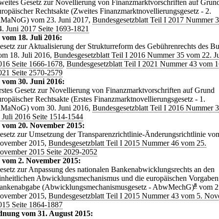
weites Gesetz zur Novellierung von Finanzmarktvorschriften auf Grun
uropäischer Rechtsakte (Zweites Finanzmarktnovellierungsgesetz - 2.
iMaNoG) vom 23. Juni 2017,
Bundesgesetzblatt Teil I 2017 Nummer 
4. Juni 2017 Seite 1693-1821
 vom 18. Juli 2016:
esetz zur Aktualisierung der Strukturreform des Gebührenrechts des B
om 18. Juli 2016,
Bundesgesetzblatt Teil I 2016 Nummer 35 vom 22. Ju
016 Seite 1666-1678
,
Bundesgesetzblatt Teil I 2021 Nummer 43 vom 16
021 Seite 2570-2579
 vom 30. Juni 2016:
rstes Gesetz zur Novellierung von Finanzmarktvorschriften auf Grund
uropäischer Rechtsakte (Erstes Finanzmarktnovellierungsgesetz - 1.
iMaNoG) vom 30. Juni 2016,
Bundesgesetzblatt Teil I 2016 Nummer 
. Juli 2016 Seite 1514-1544
z vom 20. November 2015:
esetz zur Umsetzung der Transparenzrichtlinie-Änderungsrichtlinie vo
ovember 2015,
Bundesgesetzblatt Teil I 2015 Nummer 46 vom 25.
ovember 2015 Seite 2029-2052
z vom 2. November 2015:
esetz zur Anpassung des nationalen Bankenabwicklungsrechts an den
inheitlichen Abwicklungsmechanismus und die europäischen Vorgaben
ankenabgabe (Abwicklungsmechanismusgesetz - AbwMechG)
8
vom 2
ovember 2015,
Bundesgesetzblatt Teil I 2015 Nummer 43 vom 5. No
015 Seite 1864-1887
dnung vom 31. August 2015: