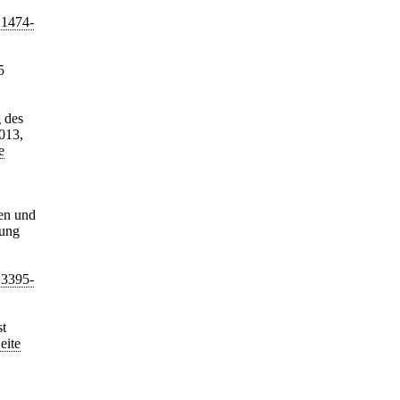
 1474-
5
 des
013,
e
ten und
nung
 3395-
st
eite