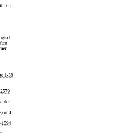
t Teil
ogisch
ften
mmer
te 1-38
-2579
d der
z) und
8-1594