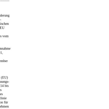
nderung
-
ischen
/EU
es vom
 Annahme
1,
zember
g (EU)
ssungs-
 14 bis
s
es
linie
on für
nehmen