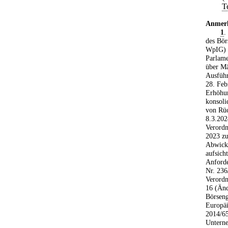
T
Anmer
1
.
des Bör
WpIG) d
Parlame
über Mä
Ausführ
28. Feb
Erhöhun
konsoli
von Rüc
8.3.202
Verordn
2023 zu
Abwickl
aufsich
Anforde
Nr. 236
Verordn
16 (Änd
Börseng
Europäi
2014/65
Unterne