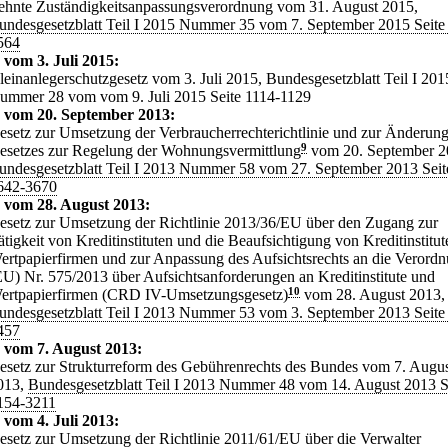
ehnte Zuständigkeitsanpassungsverordnung vom 31. August 2015,
undesgesetzblatt Teil I 2015 Nummer 35 vom 7. September 2015 Seite
564
 vom 3. Juli 2015:
leinanlegerschutzgesetz vom 3. Juli 2015, Bundesgesetzblatt Teil I 201
ummer 28 vom vom 9. Juli 2015 Seite 1114-1129
 vom 20. September 2013:
esetz zur Umsetzung der Verbraucherrechterichtlinie und zur Änderung
esetzes zur Regelung der Wohnungsvermittlung
9
vom 20. September 2
undesgesetzblatt Teil I 2013 Nummer 58 vom 27. September 2013 Seit
642-3670
 vom 28. August 2013:
esetz zur Umsetzung der Richtlinie 2013/36/EU über den Zugang zur
ätigkeit von Kreditinstituten und die Beaufsichtigung von Kreditinstitu
ertpapierfirmen und zur Anpassung des Aufsichtsrechts an die Verord
EU) Nr. 575/2013 über Aufsichtsanforderungen an Kreditinstitute und
ertpapierfirmen (CRD IV-Umsetzungsgesetz)
10
vom 28. August 2013,
undesgesetzblatt Teil I 2013 Nummer 53 vom 3. September 2013 Seite
457
 vom 7. August 2013:
esetz zur Strukturreform des Gebührenrechts des Bundes vom 7. Augu
013,
Bundesgesetzblatt Teil I 2013 Nummer 48 vom 14. August 2013 S
154-3211
 vom 4. Juli 2013:
esetz zur Umsetzung der Richtlinie 2011/61/EU über die Verwalter