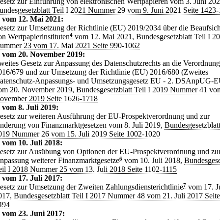
esetz zur Einführung von elektronischen Wertpapieren vom 3. Juni 202
undesgesetzblatt Teil I 2021 Nummer 29 vom 9. Juni 2021 Seite 1423
 vom 12. Mai 2021:
esetz zur Umsetzung der Richtlinie (EU) 2019/2034 über die Beaufsic
on Wertpapierinstituten
4
vom 12. Mai 2021,
Bundesgesetzblatt Teil I 2
ummer 23 vom 17. Mai 2021 Seite 990-1062
z vom 20. November 2019:
weites Gesetz zur Anpassung des Datenschutzrechts an die Verordnun
016/679 und zur Umsetzung der Richtlinie (EU) 2016/680 (Zweites
atenschutz-Anpassungs- und Umsetzungsgesetz EU - 2. DSAnpUG-E
om 20. November 2019,
Bundesgesetzblatt Teil I 2019 Nummer 41 vo
ovember 2019 Seite 1626-1718
 vom 8. Juli 2019:
esetz zur weiteren Ausführung der EU-Prospektverordnung und zur
nderung von Finanzmarktgesetzen vom 8. Juli 2019,
Bundesgesetzblatt
019 Nummer 26 vom 15. Juli 2019 Seite 1002-1020
 vom 10. Juli 2018:
esetz zur Ausübung von Optionen der EU-Prospektverordnung und zu
npassung weiterer Finanzmarktgesetze
6
vom 10. Juli 2018,
Bundesgese
eil I 2018 Nummer 25 vom 13. Juli 2018 Seite 1102-1115
 vom 17. Juli 2017:
esetz zur Umsetzung der Zweiten Zahlungsdiensterichtlinie
7
vom 17. Ju
017,
Bundesgesetzblatt Teil I 2017 Nummer 48 vom 21. Juli 2017 Seit
494
 vom 23. Juni 2017: