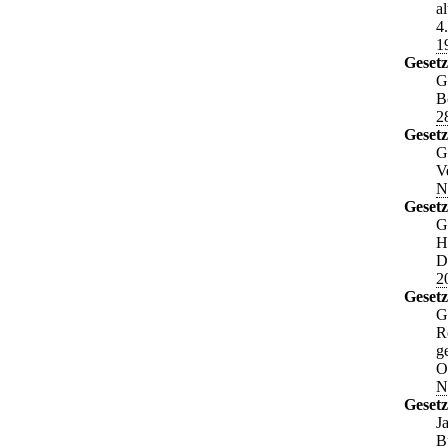
a
4
1
Gesetz
G
B
2
Geset
G
V
N
Geset
G
H
D
2
Gesetz
G
R
g
O
N
Geset
J
B