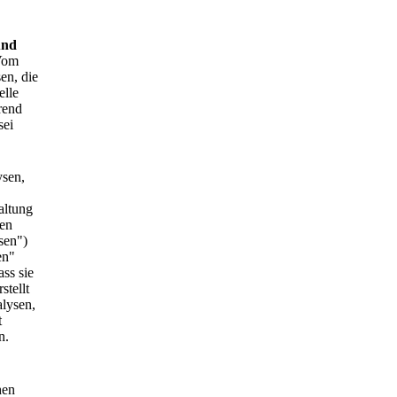
und
Vom
en, die
elle
rend
sei
ysen,
altung
hen
sen")
en"
ass sie
stellt
alysen,
t
n.
hen