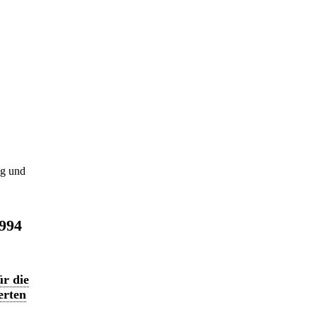
ng und
1994
ür die
erten