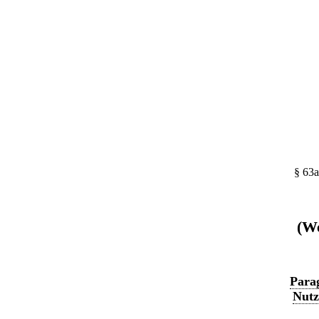
§ 63a
(We
Parag
Nutz