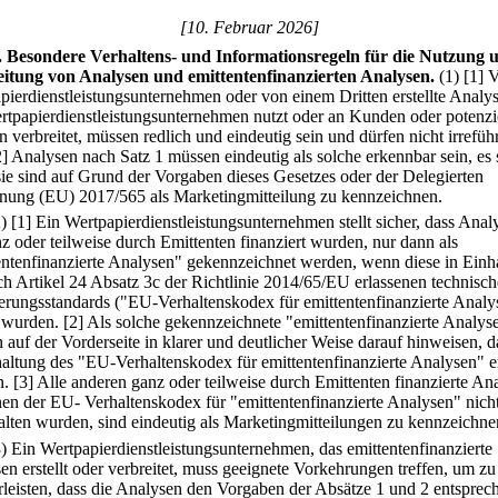
[10. Februar 2026]
.
Besondere Verhaltens- und Informationsregeln für die Nutzung 
itung von Analysen und emittentenfinanzierten Analysen.
(1)
[1] 
pierdienstleistungsunternehmen oder von einem Dritten erstellte Analys
rtpapierdienstleistungsunternehmen nutzt oder an Kunden oder potenzi
 verbreitet, müssen redlich und eindeutig sein und dürfen nicht irrefüh
2] Analysen nach Satz 1 müssen eindeutig als solche erkennbar sein, es 
sie sind auf Grund der Vorgaben dieses Gesetzes oder der Delegierten
nung (EU) 2017/565 als Marketingmitteilung zu kennzeichnen.
2)
[1] Ein Wertpapierdienstleistungsunternehmen stellt sicher, dass Anal
nz oder teilweise durch Emittenten finanziert wurden, nur dann als
entenfinanzierte Analysen" gekennzeichnet werden, wenn diese in Einh
ch Artikel 24 Absatz 3c der Richtlinie 2014/65/EU erlassenen technisc
erungsstandards ("EU-Verhaltenskodex für emittentenfinanzierte Analy
t wurden.
[2] Als solche gekennzeichnete "emittentenfinanzierte Analys
 auf der Vorderseite in klarer und deutlicher Weise darauf hinweisen, d
haltung des "EU-Verhaltenskodex für emittentenfinanzierte Analysen" er
n.
[3] Alle anderen ganz oder teilweise durch Emittenten finanzierte An
nen der EU- Verhaltenskodex für "emittentenfinanzierte Analysen" nich
alten wurden, sind eindeutig als Marketingmitteilungen zu kennzeichne
3) Ein Wertpapierdienstleistungsunternehmen, das emittentenfinanzierte
en erstellt oder verbreitet, muss geeignete Vorkehrungen treffen, um zu
leisten, dass die Analysen den Vorgaben der Absätze 1 und 2 entsprec