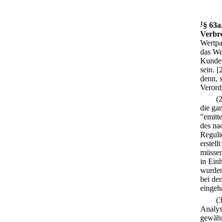
1
§ 63a
Verbre
Wertpa
das We
Kunden
sein.
[
denn, 
Verord
(
die ga
"emitt
des na
Reguli
erstell
müssen
in Ein
wurde
bei de
eingeh
(
Analys
gewähr