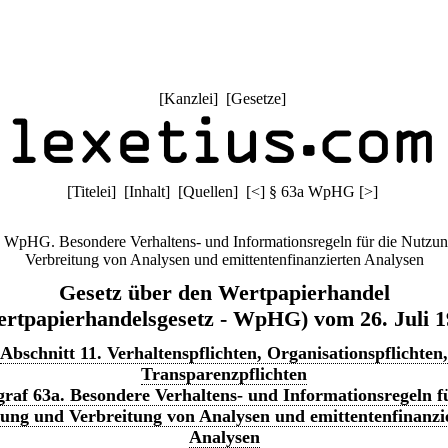
[
Kanzlei
] [
Gesetze
]
[
Titelei
] [
Inhalt
] [
Quellen
]
[
<
]
§ 63a WpHG
[
>
]
 WpHG. Besondere Verhaltens- und Informationsregeln für die Nutzu
Verbreitung von Analysen und emittentenfinanzierten Analysen
Gesetz über den Wertpapierhandel
rtpapierhandelsgesetz - WpHG) vom 26. Juli 
Abschnitt 11. Verhaltenspflichten, Organisationspflichten,
Transparenzpflichten
raf 63a. Besondere Verhaltens- und Informationsregeln f
ung und Verbreitung von Analysen und emittentenfinanzi
Analysen