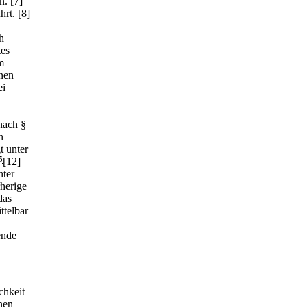
n.
[7]
hrt.
[8]
h
tes
m
onen
ei
nach §
n
t unter
5
[12]
nter
herige
das
ttelbar
ende
chkeit
nen