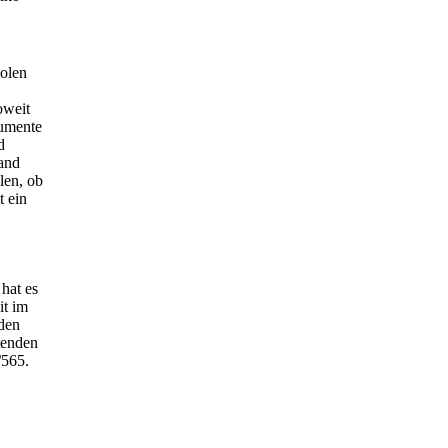
olen
oweit
rumente
d
and
len, ob
t ein
hat es
it im
den
tenden
/565.