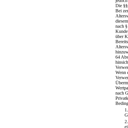
jedoch
Die §§
Bei ze
Altersv
diesem
nach § 
Kunden
über K
Bereit
Alters
hinzuw
64 Abs
hinsic
Verwen
Wenn d
Verwen
Übermi
Wertpa
nach G
Privat
Beding
1
G
2
e