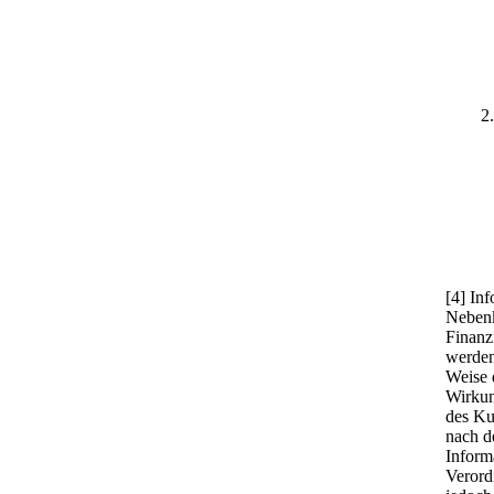
2
[4] In
Nebenk
Finanz
werden
Weise 
Wirkun
des Ku
nach de
Inform
Verord