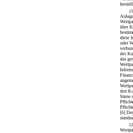
beeinfl
(
Anlage
Wertpa
über K
bestim
diese 
oder W
verbun
des Ku
das ge
Wertpa
Inform
Finanz
angeme
Wertpa
den Ku
Sinne d
Pflich
Pflich
[6] De
standar
(
Wertpa