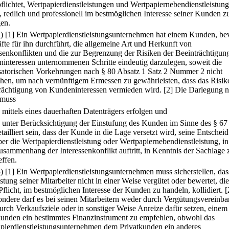
rpflichtet, Wertpapierdienstleistungen und Wertpapiernebendienstleistun
h, redlich und professionell im bestmöglichen Interesse seiner Kunden z
gen.
2)
[1] Ein Wertpapierdienstleistungsunternehmen hat einem Kunden, be
fte für ihn durchführt, die allgemeine Art und Herkunft von
ssenkonflikten und die zur Begrenzung der Risiken der Beeinträchtigun
interessen unternommenen Schritte eindeutig darzulegen, soweit die
satorischen Vorkehrungen nach § 80 Absatz 1 Satz 2 Nummer 2 nicht
chen, um nach vernünftigem Ermessen zu gewährleisten, dass das Risik
rächtigung von Kundeninteressen vermieden wird.
[2] Die Darlegung 
 muss
.
mittels eines dauerhaften Datenträgers erfolgen und
.
unter Berücksichtigung der Einstufung des Kunden im Sinne des § 67
etailliert sein, dass der Kunde in die Lage versetzt wird, seine Entschei
ber die Wertpapierdienstleistung oder Wertpapiernebendienstleistung, in
usammenhang der Interessenkonflikt auftritt, in Kenntnis der Sachlage 
effen.
3)
[1] Ein Wertpapierdienstleistungsunternehmen muss sicherstellen, das
stung seiner Mitarbeiter nicht in einer Weise vergütet oder bewertet, die
Pflicht, im bestmöglichen Interesse der Kunden zu handeln, kollidiert.
[
ondere darf es bei seinen Mitarbeitern weder durch Vergütungsvereinb
urch Verkaufsziele oder in sonstiger Weise Anreize dafür setzen, einem
kunden ein bestimmtes Finanzinstrument zu empfehlen, obwohl das
pierdienstleistungsunternehmen dem Privatkunden ein anderes