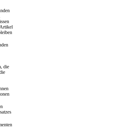
unden
d
üssen
Artikel
leiben
unden
, die
die
önnen
ionen
en
satzes
umenten