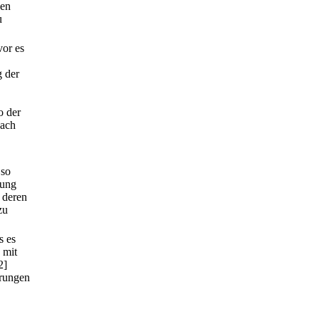
gen
u
vor es
g der
o der
nach
 so
dung
 deren
zu
s es
 mit
2]
arungen