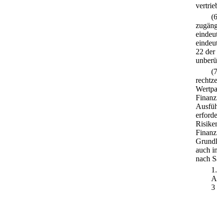
vertri
(
zugäng
eindeut
eindeut
22 der
unberü
(
rechtz
Wertpa
Finanz
Ausfüh
erford
Risike
Finanz
Grundl
auch i
nach S
1
A
3