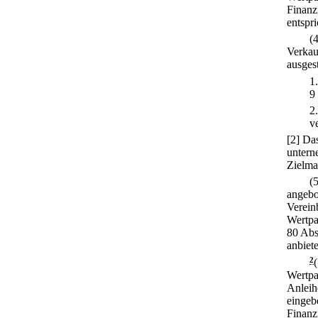
Finanz
entspri
(
Verkau
ausgest
1
9
2
ve
[2] Da
untern
Zielma
(
angebo
Verein
Wertpa
80 Abs
anbiet
2
Wertpa
Anleih
eingeb
Finanz