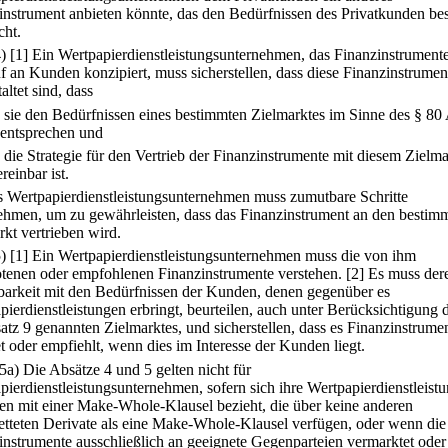
instrument anbieten könnte, das den Bedürfnissen des Privatkunden be
cht.
4)
[1] Ein Wertpapierdienstleistungsunternehmen, das Finanzinstrument
f an Kunden konzipiert, muss sicherstellen, dass diese Finanzinstrumen
altet sind, dass
.
sie den Bedürfnissen eines bestimmten Zielmarktes im Sinne des § 80
 entsprechen und
.
die Strategie für den Vertrieb der Finanzinstrumente mit diesem Zielma
reinbar ist.
s Wertpapierdienstleistungsunternehmen muss zumutbare Schritte
ehmen, um zu gewährleisten, dass das Finanzinstrument an den bestim
rkt vertrieben wird.
5)
[1] Ein Wertpapierdienstleistungsunternehmen muss die von ihm
tenen oder empfohlenen Finanzinstrumente verstehen.
[2] Es muss der
barkeit mit den Bedürfnissen der Kunden, denen gegenüber es
pierdienstleistungen erbringt, beurteilen, auch unter Berücksichtigung d
atz 9 genannten Zielmarktes, und sicherstellen, dass es Finanzinstrume
et oder empfiehlt, wenn dies im Interesse der Kunden liegt.
(5a) Die Absätze 4 und 5 gelten nicht für
pierdienstleistungsunternehmen, sofern sich ihre Wertpapierdienstleistu
en mit einer Make-Whole-Klausel bezieht, die über keine anderen
etteten Derivate als eine Make-Whole-Klausel verfügen, oder wenn die
instrumente ausschließlich an geeignete Gegenparteien vermarktet oder