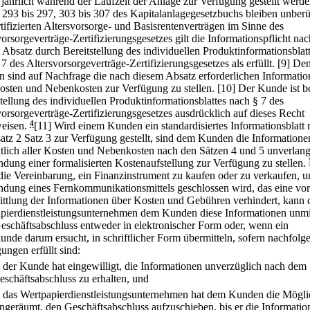
 jährlich während der Laufzeit der Anlage zur Verfügung gestellt werde
 293 bis 297, 303 bis 307 des Kapitalanlagegesetzbuchs bleiben unberü
rtifizierten Altersvorsorge- und Basisrentenverträgen im Sinne des
orsorgeverträge-Zertifizierungsgesetzes gilt die Informationspflicht nac
 Absatz durch Bereitstellung des individuellen Produktinformationsblat
7 des Altersvorsorgeverträge-Zertifizierungsgesetzes als erfüllt.
[9] De
 sind auf Nachfrage die nach diesem Absatz erforderlichen Informati
osten und Nebenkosten zur Verfügung zu stellen.
[10] Der Kunde ist b
stellung des individuellen Produktinformationsblattes nach § 7 des
vorsorgeverträge-Zertifizierungsgesetzes ausdrücklich auf dieses Recht
eisen.
4
[11] Wird einem Kunden ein standardisiertes Informationsblatt 
atz 2 Satz 3 zur Verfügung gestellt, sind dem Kunden die Informatione
htlich aller Kosten und Nebenkosten nach den Sätzen 4 und 5 unverlang
dung einer formalisierten Kostenaufstellung zur Verfügung zu stellen.
ie Vereinbarung, ein Finanzinstrument zu kaufen oder zu verkaufen, u
dung eines Fernkommunikationsmittels geschlossen wird, das eine vor
ttlung der Informationen über Kosten und Gebühren verhindert, kann 
pierdienstleistungsunternehmen dem Kunden diese Informationen unmi
eschäftsabschluss entweder in elektronischer Form oder, wenn ein
kunde darum ersucht, in schriftlicher Form übermitteln, sofern nachfolg
ungen erfüllt sind:
.
der Kunde hat eingewilligt, die Informationen unverzüglich nach dem
eschäftsabschluss zu erhalten, und
.
das Wertpapierdienstleistungsunternehmen hat dem Kunden die Mögli
ingeräumt, den Geschäftsabschluss aufzuschieben, bis er die Informatio