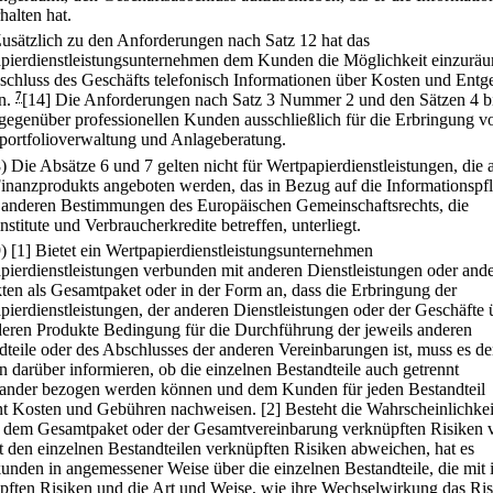
halten hat.
Zusätzlich zu den Anforderungen nach Satz 12 hat das
pierdienstleistungsunternehmen dem Kunden die Möglichkeit einzurä
schluss des Geschäfts telefonisch Informationen über Kosten und Entge
n.
7
[14] Die Anforderungen nach Satz 3 Nummer 2 und den Sätzen 4 b
 gegenüber professionellen Kunden ausschließlich für die Erbringung v
portfolioverwaltung und Anlageberatung.
8) Die Absätze 6 und 7 gelten nicht für Wertpapierdienstleistungen, die a
Finanzprodukts angeboten werden, das in Bezug auf die Informationspfl
s anderen Bestimmungen des Europäischen Gemeinschaftsrechts, die
nstitute und Verbraucherkredite betreffen, unterliegt.
9)
[1] Bietet ein Wertpapierdienstleistungsunternehmen
pierdienstleistungen verbunden mit anderen Dienstleistungen oder and
ten als Gesamtpaket oder in der Form an, dass die Erbringung der
pierdienstleistungen, der anderen Dienstleistungen oder der Geschäfte 
deren Produkte Bedingung für die Durchführung der jeweils anderen
dteile oder des Abschlusses der anderen Vereinbarungen ist, muss es d
 darüber informieren, ob die einzelnen Bestandteile auch getrennt
ander bezogen werden können und dem Kunden für jeden Bestandteil
nt Kosten und Gebühren nachweisen.
[2] Besteht die Wahrscheinlichkei
t dem Gesamtpaket oder der Gesamtvereinbarung verknüpften Risiken 
t den einzelnen Bestandteilen verknüpften Risiken abweichen, hat es
kunden in angemessener Weise über die einzelnen Bestandteile, die mit 
pften Risiken und die Art und Weise, wie ihre Wechselwirkung das Ri