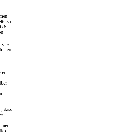
umen,
lte zu
is 6
on
ls Teil
ichten
eren
über
en
t, dass
von
ihnen
siko