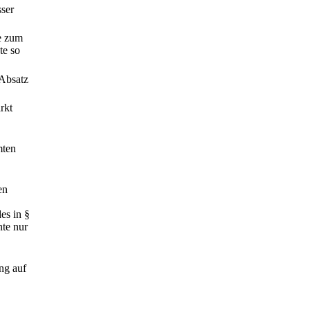
sser
e zum
te so
 Absatz
rkt
mten
en
es in §
nte nur
ng auf