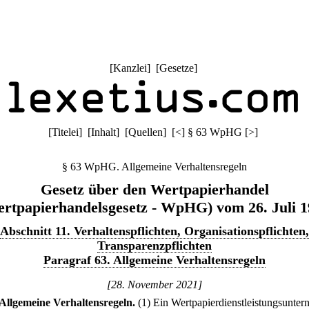
[
Kanzlei
] [
Gesetze
]
[
Titelei
] [
Inhalt
] [
Quellen
]
[
<
]
§ 63 WpHG
[
>
]
§ 63 WpHG. Allgemeine Verhaltensregeln
Gesetz über den Wertpapierhandel
rtpapierhandelsgesetz - WpHG) vom 26. Juli 
Abschnitt 11. Verhaltenspflichten, Organisationspflichten,
Transparenzpflichten
Paragraf 63. Allgemeine Verhaltensregeln
[28. November 2021]
Allgemeine Verhaltensregeln.
(1) Ein Wertpapierdienstleistungsunte