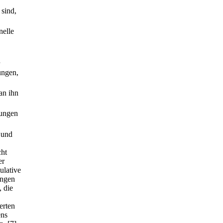
 sind,
nelle
ungen,
an ihn
lungen
 und
cht
er
ulative
angen
 die
erten
ens