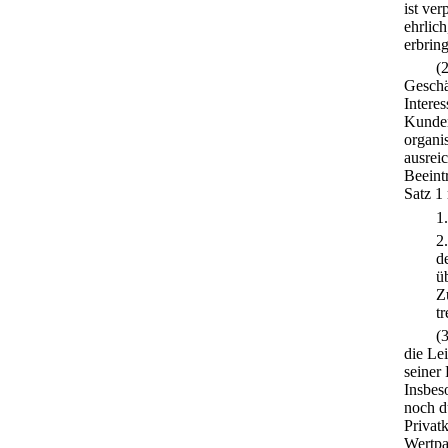
ist ve
ehrlic
erbrin
(
Geschä
Intere
Kunden
organi
ausrei
Beeint
Satz 1
1
2
d
ü
Z
tr
(
die Lei
seiner 
Insbes
noch d
Privat
Wertpa