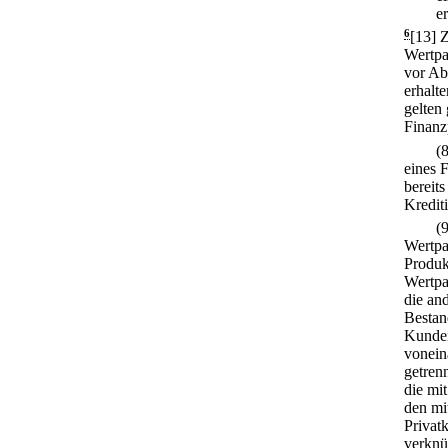
er
6
[13] 
Wertpa
vor Ab
erhalte
gelten
Finanz
(
eines 
bereit
Krediti
(
Wertpa
Produk
Wertpa
die an
Bestan
Kunden
vonein
getren
die mi
den mi
Privat
verknü