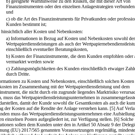
b)
geeignete Warnhinweise zu den Risiken, die mit dieser Art von
Finanzinstrumenten oder den einzelnen Anlagestrategien verbunden
und
c)
ob die Art des Finanzinstruments für Privatkunden oder professio
Kunden bestimmt ist;
.
hinsichtlich aller Kosten und Nebenkosten:
a)
Informationen in Bezug auf Kosten und Nebenkosten sowohl der
Wertpapierdienstleistungen als auch der Wertpapiernebendienstleist
einschließlich eventueller Beratungskosten,
b)
Kosten der Finanzinstrumente, die dem Kunden empfohlen oder 
vermarktet werden sowie
c)
Zahlungsmöglichkeiten des Kunden einschließlich etwaiger Zah
durch Dritte.
formationen zu Kosten und Nebenkosten, einschließlich solchen Kosten
osten im Zusammenhang mit der Wertpapierdienstleistung und dem
instrument, die nicht durch ein zugrunde liegendes Marktrisiko verursa
, muss das Wertpapierdienstleistungsunternehmen in zusammengefasst
darstellen, damit der Kunde sowohl die Gesamtkosten als auch die kum
g der Kosten auf die Rendite der Anlage verstehen kann.
[5] Auf Verl
nden muss das Wertpapierdienstleistungsunternehmen eine Aufstellung,
n einzelnen Posten aufgegliedert ist, zur Verfügung stellen.
[6] Solche
ationen sollen dem Kunden unter den in Artikel 50 Absatz 9 der Delegi
nung (EU) 2017/565 genannten Voraussetzungen regelmäßig, mindest