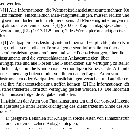
eben werden.
6)
[1] Alle Informationen, die Wertpapierdienstleistungsunternehmen K
lich machen, einschließlich Marketingmitteilungen, müssen redlich un
ig sein und dürfen nicht irreführend sein.
[2] Marketingmitteilungen m
ig als solche erkennbar sein.
3
[3] § 302 des Kapitalanlagegesetzbuchs, 
 Verordnung (EU) 2017/1129 und § 7 des Wertpapierprospektgesetzes b
hrt.
7)
[1] Wertpapierdienstleistungsunternehmen sind verpflichtet, ihren K
eitig und in verständlicher Form angemessene Informationen über das
pierdienstleistungsunternehmen und seine Dienstleistungen, über die
instrumente und die vorgeschlagenen Anlagestrategien, über
rungsplätze und alle Kosten und Nebenkosten zur Verfügung zu stellen
erlich sind, damit die Kunden nach vernünftigem Ermessen die Art und 
n der ihnen angebotenen oder von ihnen nachgefragten Arten von
instrumenten oder Wertpapierdienstleistungen verstehen und auf dieser
age ihre Anlageentscheidung treffen können.
[2] Die Informationen k
n standardisierter Form zur Verfügung gestellt werden.
[3] Die Informat
atz 1 müssen folgende Angaben enthalten:
.
hinsichtlich der Arten von Finanzinstrumenten und der vorgeschlagen
nlagestrategie unter Berücksichtigung des Zielmarktes im Sinne des Ab
 oder 4:
a)
geeignete Leitlinien zur Anlage in solche Arten von Finanzinstr
oder zu den einzelnen Anlagestrategien,