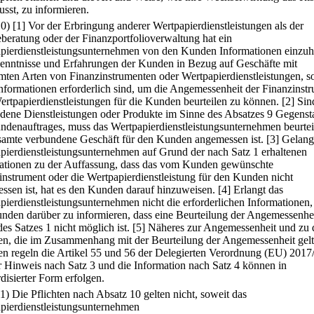
usst, zu informieren.
10)
[1] Vor der Erbringung anderer Wertpapierdienstleistungen als der
beratung oder der Finanzportfolioverwaltung hat ein
pierdienstleistungsunternehmen von den Kunden Informationen einzuh
enntnisse und Erfahrungen der Kunden in Bezug auf Geschäfte mit
mten Arten von Finanzinstrumenten oder Wertpapierdienstleistungen, s
Informationen erforderlich sind, um die Angemessenheit der Finanzinst
ertpapierdienstleistungen für die Kunden beurteilen zu können.
[2] Sin
dene Dienstleistungen oder Produkte im Sinne des Absatzes 9 Gegenst
ndenauftrages, muss das Wertpapierdienstleistungsunternehmen beurtei
samte verbundene Geschäft für den Kunden angemessen ist.
[3] Gelang
pierdienstleistungsunternehmen auf Grund der nach Satz 1 erhaltenen
ationen zu der Auffassung, dass das vom Kunden gewünschte
instrument oder die Wertpapierdienstleistung für den Kunden nicht
ssen ist, hat es den Kunden darauf hinzuweisen.
[4] Erlangt das
pierdienstleistungsunternehmen nicht die erforderlichen Informationen, 
nden darüber zu informieren, dass eine Beurteilung der Angemessenhe
es Satzes 1 nicht möglich ist.
[5] Näheres zur Angemessenheit und zu 
ten, die im Zusammenhang mit der Beurteilung der Angemessenheit gel
ten regeln die Artikel 55 und 56 der Delegierten Verordnung (EU) 2017
r Hinweis nach Satz 3 und die Information nach Satz 4 können in
disierter Form erfolgen.
11) Die Pflichten nach Absatz 10 gelten nicht, soweit das
pierdienstleistungsunternehmen