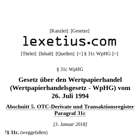
[
Kanzlei
] [
Gesetze
]
[
Titelei
] [
Inhalt
] [
Quellen
]
[
<
]
§ 31c WpHG
[
>
]
§ 31c WpHG
Gesetz über den Wertpapierhandel
(Wertpapierhandelsgesetz - WpHG) vom
26. Juli 1994
Abschnitt 5. OTC-Derivate und Transaktionsregister
Paragraf 31c
[3. Januar 2018]
1
§ 31c
.
(weggefallen)