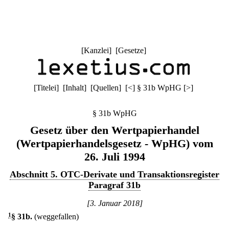
[
Kanzlei
] [
Gesetze
]
[
Titelei
] [
Inhalt
] [
Quellen
]
[
<
]
§ 31b WpHG
[
>
]
§ 31b WpHG
Gesetz über den Wertpapierhandel
(Wertpapierhandelsgesetz - WpHG) vom
26. Juli 1994
Abschnitt 5. OTC-Derivate und Transaktionsregister
Paragraf 31b
[3. Januar 2018]
1
§ 31b
.
(weggefallen)