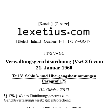
[
Kanzlei
] [
Gesetze
]
[
Titelei
] [
Inhalt
] [
Quellen
]
[
<
]
§ 175 VwGO
[
>
]
§ 175 VwGO
Verwaltungsgerichtsordnung (VwGO) vom
21. Januar 1960
Teil V. Schluß- und Übergangsbestimmungen
Paragraf 175
[19. Oktober 2017]
1
§ 175
.
§ 43 des Einführungsgesetzes zum
Gerichtsverfassungsgesetz gilt entsprechend.