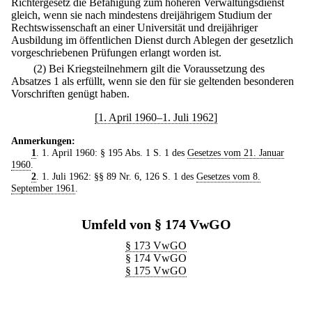
Richtergesetz die Befähigung zum höheren Verwaltungsdienst
gleich, wenn sie nach mindestens dreijährigem Studium der
Rechtswissenschaft an einer Universität und dreijähriger
Ausbildung im öffentlichen Dienst durch Ablegen der gesetzlich
vorgeschriebenen Prüfungen erlangt worden ist.
(2) Bei Kriegsteilnehmern gilt die Voraussetzung des
Absatzes 1 als erfüllt, wenn sie den für sie geltenden besonderen
Vorschriften genügt haben.
[1. April 1960–1. Juli 1962]
Anmerkungen:
1
. 1. April 1960: § 195 Abs. 1 S. 1 des
Gesetzes vom 21. Januar
1960
.
2
. 1. Juli 1962: §§ 89 Nr. 6, 126 S. 1 des
Gesetzes vom 8.
September 1961
.
Umfeld von § 174 VwGO
§ 173 VwGO
§ 174 VwGO
§ 175 VwGO