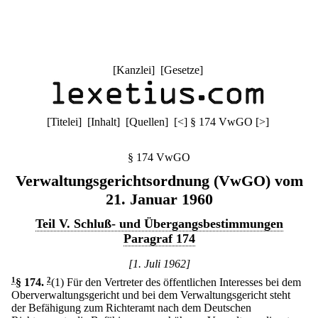
[
Kanzlei
] [
Gesetze
]
[
Titelei
] [
Inhalt
] [
Quellen
]
[
<
]
§ 174 VwGO
[
>
]
§ 174 VwGO
Verwaltungsgerichtsordnung (VwGO) vom
21. Januar 1960
Teil V. Schluß- und Übergangsbestimmungen
Paragraf 174
[1. Juli 1962]
1
§ 174
.
2
(1) Für den Vertreter des öffentlichen Interesses bei dem
Oberverwaltungsgericht und bei dem Verwaltungsgericht steht
der Befähigung zum Richteramt nach dem Deutschen