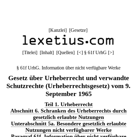
[
Kanzlei
] [
Gesetze
]
[
Titelei
] [
Inhalt
] [
Quellen
]
[
<
]
§ 61f UrhG
[
>
]
§ 61f UrhG. Information über nicht verfügbare Werke
Gesetz über Urheberrecht und verwandte
Schutzrechte (Urheberrechtsgesetz) vom 9.
September 1965
Teil 1. Urheberrecht
Abschnitt 6. Schranken des Urheberrechts durch
gesetzlich erlaubte Nutzungen
Unterabschnitt 5a. Besondere gesetzlich erlaubte
Nutzungen nicht verfügbarer Werke
Paragraf 61f. Information über nicht verfügbare