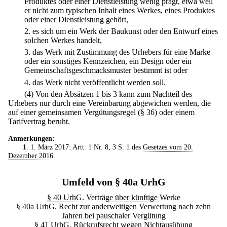
Produktes oder einer Dienstleistung wenig prägt, etwa weil
er nicht zum typischen Inhalt eines Werkes, eines Produktes
oder einer Dienstleistung gehört,
2.
es sich um ein Werk der Baukunst oder den Entwurf eines
solchen Werkes handelt,
3.
das Werk mit Zustimmung des Urhebers für eine Marke
oder ein sonstiges Kennzeichen, ein Design oder ein
Gemeinschaftsgeschmacksmuster bestimmt ist oder
4.
das Werk nicht veröffentlicht werden soll.
(4) Von den Absätzen 1 bis 3 kann zum Nachteil des
Urhebers nur durch eine Vereinbarung abgewichen werden, die
auf einer gemeinsamen Vergütungsregel (§ 36) oder einem
Tarifvertrag beruht.
Anmerkungen:
1
. 1. März 2017: Artt. 1 Nr. 8, 3 S. 1 des
Gesetzes vom 20.
Dezember 2016
.
Umfeld von § 40a UrhG
§ 40 UrhG. Verträge über künftige Werke
§ 40a UrhG. Recht zur anderweitigen Verwertung nach zehn
Jahren bei pauschaler Vergütung
§ 41 UrhG. Rückrufsrecht wegen Nichtausübung