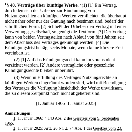
1
§ 40
.
Verträge über künftige Werke.
2
(1)
[1] Ein Vertrag,
durch den sich der Urheber zur Einräumung von
Nutzungsrechten an künftigen Werken verpflichtet, die überhaupt
nicht näher oder nur der Gattung nach bestimmt sind, bedarf der
schriftlichen Form.
[2] Schließt der Urheber den Vertrag mit einer
Verwertungsgesellschaft, so genügt die Textform.
[3] Der Vertrag
kann von beiden Vertragsteilen nach Ablauf von fünf Jahren seit
dem Abschluss des Vertrages gekündigt werden.
[4] Die
Kündigungsfrist beträgt sechs Monate, wenn keine kürzere Frist
vereinbart ist.
(2)
[1] Auf das Kündigungsrecht kann im voraus nicht
verzichtet werden.
[2] Andere vertragliche oder gesetzliche
Kündigungsrechte bleiben unberührt.
(3) Wenn in Erfüllung des Vertrages Nutzungsrechte an
künftigen Werken eingeräumt worden sind, wird mit Beendigung
des Vertrages die Verfügung hinsichtlich der Werke unwirksam,
die zu diesem Zeitpunkt noch nicht abgeliefert sind.
[1. Januar 1966–1. Januar 2025]
Anmerkungen:
1
. 1. Januar 1966: § 143 Abs. 2 des
Gesetzes vom 9. September
1965
.
2
. 1. Januar 2025: Artt. 28 Nr. 2, 74 Abs. 1 des
Gesetzes vom 23.