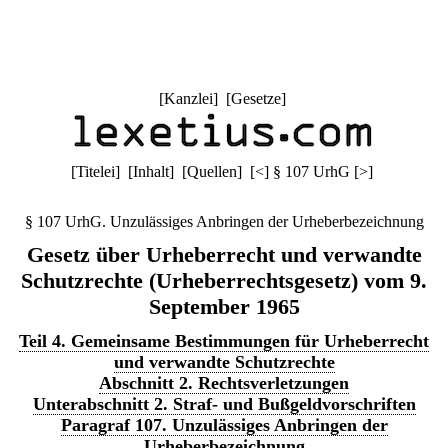
[
Kanzlei
] [
Gesetze
]
[
Titelei
] [
Inhalt
] [
Quellen
]
[
<
]
§ 107 UrhG
[
>
]
§ 107 UrhG. Unzulässiges Anbringen der Urheberbezeichnung
Gesetz über Urheberrecht und verwandte
Schutzrechte (Urheberrechtsgesetz) vom 9.
September 1965
Teil 4. Gemeinsame Bestimmungen für Urheberrecht
und verwandte Schutzrechte
Abschnitt 2. Rechtsverletzungen
Unterabschnitt 2. Straf- und Bußgeldvorschriften
Paragraf 107. Unzulässiges Anbringen der
Urheberbezeichnung