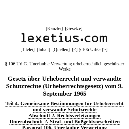
[
Kanzlei
] [
Gesetze
]
[
Titelei
] [
Inhalt
] [
Quellen
]
[
<
]
§ 106 UrhG
[
>
]
§ 106 UrhG. Unerlaubte Verwertung urheberrechtlich geschützter
Werke
Gesetz über Urheberrecht und verwandte
Schutzrechte (Urheberrechtsgesetz) vom 9.
September 1965
Teil 4. Gemeinsame Bestimmungen für Urheberrecht
und verwandte Schutzrechte
Abschnitt 2. Rechtsverletzungen
Unterabschnitt 2. Straf- und Bußgeldvorschriften
Paragraf 106. Unerlaubte Verwertung