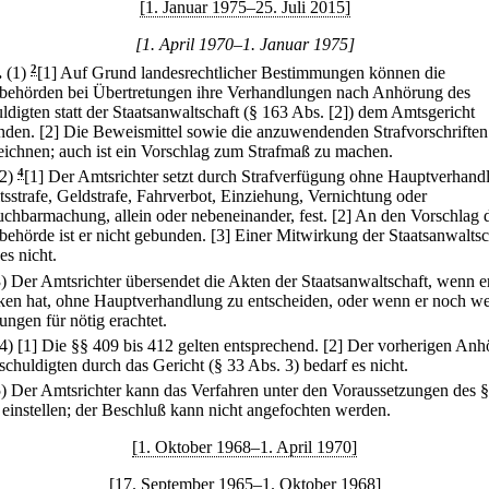
[1. Januar 1975–25. Juli 2015]
[1. April 1970–1. Januar 1975]
.
(1)
2
[1] Auf Grund landesrechtlicher Bestimmungen können die
ibehörden bei Übertretungen ihre Verhandlungen nach Anhörung des
ldigten statt der Staatsanwaltschaft (§ 163 Abs. [2]) dem Amtsgericht
nden.
[2] Die Beweismittel sowie die anzuwendenden Strafvorschriften
eichnen; auch ist ein Vorschlag zum Strafmaß zu machen.
(2)
4
[1] Der Amtsrichter setzt durch Strafverfügung ohne Hauptverhand
itsstrafe, Geldstrafe, Fahrverbot, Einziehung, Vernichtung oder
chbarmachung, allein oder nebeneinander, fest.
[2] An den Vorschlag 
ibehörde ist er nicht gebunden.
[3] Einer Mitwirkung der Staatsanwaltsc
es nicht.
3) Der Amtsrichter übersendet die Akten der Staatsanwaltschaft, wenn e
en hat, ohne Hauptverhandlung zu entscheiden, oder wenn er noch we
ungen für nötig erachtet.
(4)
[1] Die §§ 409 bis 412 gelten entsprechend.
[2] Der vorherigen Anh
schuldigten durch das Gericht (§ 33 Abs. 3) bedarf es nicht.
5) Der Amtsrichter kann das Verfahren unter den Voraussetzungen des 
 einstellen; der Beschluß kann nicht angefochten werden.
[1. Oktober 1968–1. April 1970]
[17. September 1965–1. Oktober 1968]