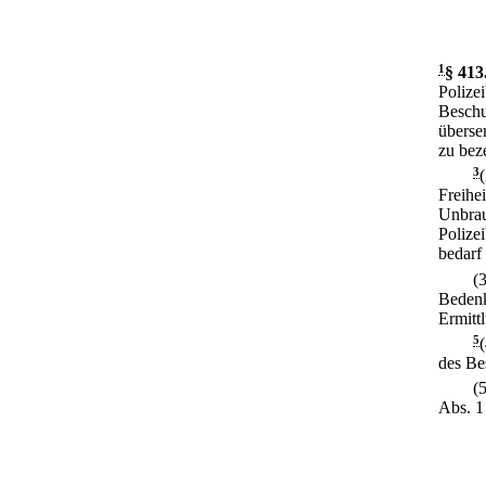
1
§ 413
Polize
Beschu
überse
zu bez
3
Freihe
Unbrau
Polize
bedarf 
(
Bedenk
Ermittl
5
des Be
(
Abs. 1