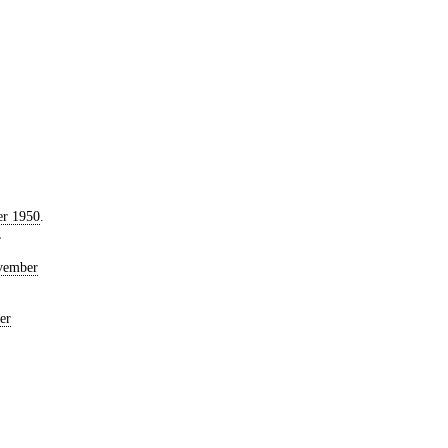
er 1950
.
,
vember
er