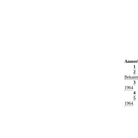
Anmer
1
.
2
.
Bekann
3
.
1964
.
4
.
5
.
1964
.