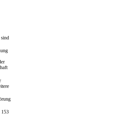
 sind
lung
der
haft
r
itere
örung
§ 153