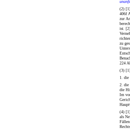
unanfe
(2) [1
406f A
zur A
berech
ist. [
Verne
richte
zu ges
Unter
Entsch
Benach
224 Ab
(3) [1
1. die
2. die
die Hi
Im vor
Gerich
Hauptv
(4) [1
als Ne
Fällen
Rechts