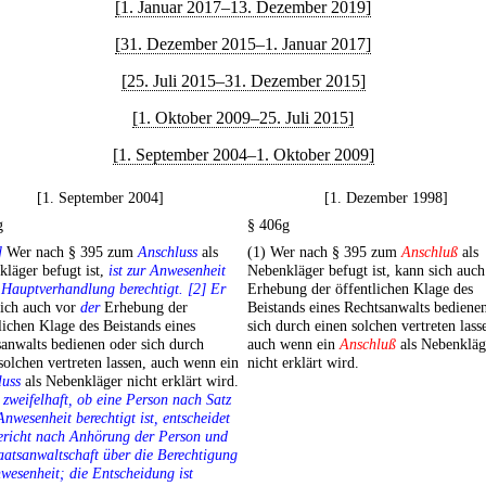
[1. Januar 2017–13. Dezember 2019]
[31. Dezember 2015–1. Januar 2017]
[25. Juli 2015–31. Dezember 2015]
[1. Oktober 2009–25. Juli 2015]
[1. September 2004–1. Oktober 2009]
[1. September 2004]
[1. Dezember 1998]
g
§ 406g
]
Wer nach § 395 zum
Anschluss
als
(1) Wer nach § 395 zum
Anschluß
als
läger befugt ist,
ist zur Anwesenheit
Nebenkläger befugt ist, kann sich auch
 Hauptverhandlung berechtigt. [2] Er
Erhebung der öffentlichen Klage des
sich auch vor
der
Erhebung der
Beistands eines Rechtsanwalts bediene
lichen Klage des Beistands eines
sich durch einen solchen vertreten lass
anwalts bedienen oder sich durch
auch wenn ein
Anschluß
als Nebenkläg
solchen vertreten lassen, auch wenn ein
nicht erklärt wird.
luss
als Nebenkläger nicht erklärt wird.
t zweifelhaft, ob eine Person nach Satz
Anwesenheit berechtigt ist, entscheidet
ericht nach Anhörung der Person und
aatsanwaltschaft über die Berechtigung
wesenheit; die Entscheidung ist