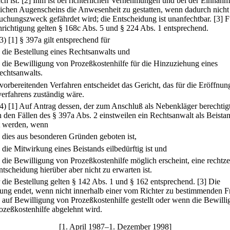
ch ist.
[2] Ihm ist bei richterlichen Vernehmungen und bei der Einnahm
rlichen Augenscheins die Anwesenheit zu gestatten, wenn dadurch nicht
uchungszweck gefährdet wird; die Entscheidung ist unanfechtbar.
[3] F
richtigung gelten § 168c Abs. 5 und § 224 Abs. 1 entsprechend.
(3)
[1] § 397a gilt entsprechend für
.
die Bestellung eines Rechtsanwalts und
.
die Bewilligung von Prozeßkostenhilfe für die Hinzuziehung eines
echtsanwalts.
 vorbereitenden Verfahren entscheidet das Gericht, das für die Eröffnun
erfahrens zuständig wäre.
(4)
[1] Auf Antrag dessen, der zum Anschluß als Nebenkläger berechtigt 
n den Fällen des § 397a Abs. 2 einstweilen ein Rechtsanwalt als Beista
lt werden, wenn
.
dies aus besonderen Gründen geboten ist,
.
die Mitwirkung eines Beistands eilbedürftig ist und
.
die Bewilligung von Prozeßkostenhilfe möglich erscheint, eine rechtze
ntscheidung hierüber aber nicht zu erwarten ist.
r die Bestellung gelten § 142 Abs. 1 und § 162 entsprechend.
[3] Die
lung endet, wenn nicht innerhalb einer vom Richter zu bestimmenden Fr
 auf Bewilligung von Prozeßkostenhilfe gestellt oder wenn die Bewill
ozeßkostenhilfe abgelehnt wird.
[1. April 1987–1. Dezember 1998]