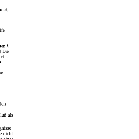
 ist,
lfe
lten §
] Die
 einer
n
ie
ich
luß als
gnisse
e nicht