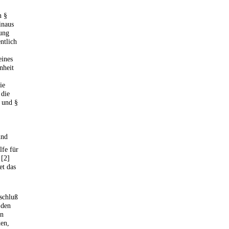
n §
inaus
ung
ntlich
ines
nheit
ie
 die
 und §
und
lfe für
 [2]
et das
schluß
 den
in
den,