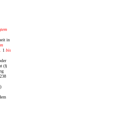
lgtem
eit in
Im
.
1
bis
oder
t (§
ng
 238
)
dem