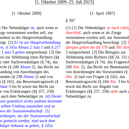
[1. Oktober 2009–25. Juli 2015]
[1. Oktober 2009]
[1. April 1987]
§ 397
1] Der Nebenkläger
ist,
auch wenn er
(1) [1] Der Nebenkläger
ist nach erfo
euge vernommen werden soll, zur
Anschluß,
auch wenn er als Zeuge
enheit in der Hauptverhandlung
vernommen werden soll, zur Anwesenh
tigt. [2]
Er ist zur Hauptverhandlung
der Hauptverhandlung berechtigt. [2]
en; § 145a Absatz 2 Satz 1
und
§ 217
übrigen gelten die §§ 378
und
385 Abs
z
1
und
3
gelten
entsprechend. [3] Die
3 entsprechend. [3] Die Befugnis zur
is zur Ablehnung eines Richters (§§
Ablehnung eines Richters (§§ 24, 31) 
) oder Sachverständigen (§ 74), das
Sachverständigen (§ 74), das Fragerech
recht (§ 240
Absatz
2), das Recht zur
240
Abs.
2), das Recht zur Beanstandu
tandung von Anordnungen des
von Anordnungen des Vorsitzenden (§
tzenden (§ 238
Absatz
2) und von
Abs.
2) und von Fragen (§ 242), das
 (§ 242), das Beweisantragsrecht (§
Beweisantragsrecht (§ 244
Abs.
3 bis 6
bsatz
3 bis 6) sowie das Recht zur
sowie das Recht zur Abgabe von
e von Erklärungen (§§ 257, 258)
Erklärungen (§§ 257, 258)
steht
auch 
auch dem Nebenkläger zu.
[4] Dieser
Nebenkläger zu.
oweit gesetzlich nichts anderes bestimmt
m selben Umfang zuzuziehen und zu
wie die Staatsanwaltschaft. [5]
eidungen, die der Staatsanwaltschaft
nt gemacht werden, sind auch dem
kläger bekannt zu geben; § 145a