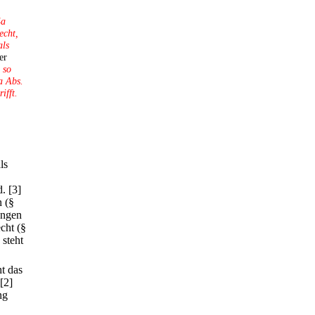
4a
echt,
als
er
 so
a Abs.
ifft.
ls
d.
[3]
n (§
ungen
cht (§
 steht
ht das
[2]
ng