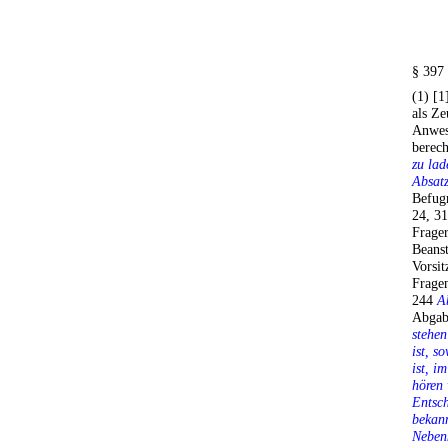
§ 397
(1) [
als Z
Anwes
berech
zu lad
Absat
Befugn
24, 31
Frage
Beans
Vorsi
Fragen
244
A
Abgab
stehen
ist, s
ist, i
hören 
Entsch
bekan
Neben