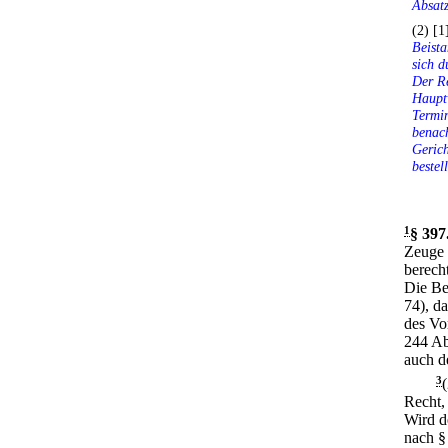
Absatz
(2) [1
Beista
sich d
Der Re
Hauptv
Termi
benac
Gerich
bestel
1
§ 397
Zeuge 
berecht
Die Be
74), d
des Vo
244 Ab
auch d
3
Recht,
Wird d
nach § 