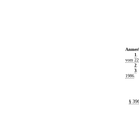
Anmer
1
.
vom 22
2
.
3
.
1986
.
§ 39