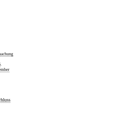
machung
6
.
ember
hluss