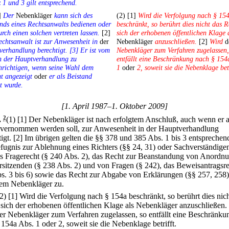
 1 und 3 gilt entsprechend.
]
Der
Nebenkläger
kann sich des
(2) [1]
Wird die Verfolgung nach § 15
nds eines Rechtsanwalts bedienen oder
beschränkt, so berührt dies nicht das R
urch einen solchen vertreten lassen.
[2]
sich der erhobenen öffentlichen Klage 
chtsanwalt ist zur Anwesenheit in
der
Nebenkläger
anzuschließen.
[2]
Wird
d
erhandlung berechtigt. [3] Er ist vom
Nebenkläger zum Verfahren zugelassen,
n der Hauptverhandlung zu
entfällt eine Beschränkung nach § 154
hrichtigen, wenn seine Wahl dem
1
oder
2, soweit sie die Nebenklage betr
t angezeigt
oder
er als Beistand
lt wurde.
[1. April 1987–1. Oktober 2009]
.
2
(1)
[1] Der Nebenkläger ist nach erfolgtem Anschluß, auch wenn er a
vernommen werden soll, zur Anwesenheit in der Hauptverhandlung
igt.
[2] Im übrigen gelten die §§ 378 und 385 Abs. 1 bis 3 entsprechen
fugnis zur Ablehnung eines Richters (§§ 24, 31) oder Sachverständige
as Fragerecht (§ 240 Abs. 2), das Recht zur Beanstandung von Anordn
rsitzenden (§ 238 Abs. 2) und von Fragen (§ 242), das Beweisantragsre
s. 3 bis 6) sowie das Recht zur Abgabe von Erklärungen (§§ 257, 258)
em Nebenkläger zu.
(2)
[1] Wird die Verfolgung nach § 154a beschränkt, so berührt dies nic
 sich der erhobenen öffentlichen Klage als Nebenkläger anzuschließen.
er Nebenkläger zum Verfahren zugelassen, so entfällt eine Beschränku
154a Abs. 1 oder 2, soweit sie die Nebenklage betrifft.