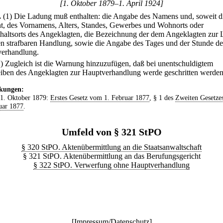
[1. Oktober 1879–1. April 1924]
.
(1) Die Ladung muß enthalten: die Angabe des Namens und, soweit d
t, des Vornamens, Alters, Standes, Gewerbes und Wohnorts oder
haltsorts des Angeklagten, die Bezeichnung der dem Angeklagten zur 
en strafbaren Handlung, sowie die Angabe des Tages und der Stunde de
erhandlung.
2) Zugleich ist die Warnung hinzuzufügen, daß bei unentschuldigtem
iben des Angeklagten zur Hauptverhandlung werde geschritten werden
kungen:
 1. Oktober 1879:
Erstes Gesetz vom 1. Februar 1877
, § 1 des
Zweiten Gesetze
uar 1877
.
Umfeld von § 321 StPO
§ 320 StPO. Aktenübermittlung an die Staatsanwaltschaft
§ 321 StPO. Aktenübermittlung an das Berufungsgericht
§ 322 StPO. Verwerfung ohne Hauptverhandlung
[
Impressum/Datenschutz
]