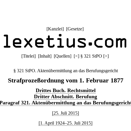
[
Kanzlei
] [
Gesetze
]
[
Titelei
] [
Inhalt
] [
Quellen
]
[
<
]
§ 321 StPO
[
>
]
§ 321 StPO. Aktenübermittlung an das Berufungsgericht
Strafprozeßordnung vom 1. Februar 1877
Drittes Buch. Rechtsmittel
Dritter Abschnitt. Berufung
Paragraf 321. Aktenübermittlung an das Berufungsgerich
[25. Juli 2015]
[1. April 1924–25. Juli 2015]