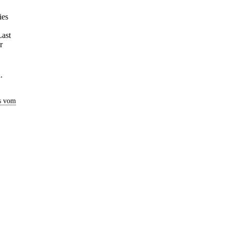
ies
Last
r
.
s vom