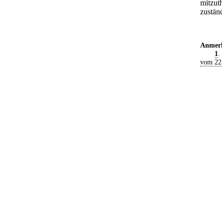
mitzut
zuständ
Anmer
1
.
vom 22