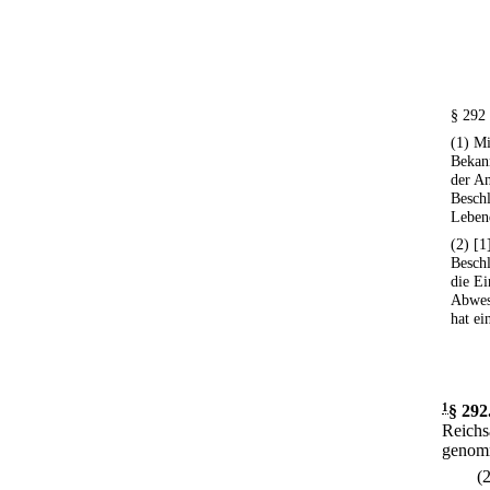
§ 292
(1) M
Beka
der An
Besch
Leben
(2) [
Beschl
die Ei
Abwese
hat ei
1
§ 292
Reichs
genomm
(