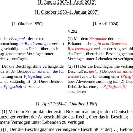
[1. Januar 2007–1. April 2012]
[1. Oktober 1950–1. Januar 2007]
[1. Oktober 1950]
[1. April 1924]
§ 292
it dem
Zeitpunkt
der ersten
(1) Mit dem
Zeitpunkte
der ersten
nntmachung
im Bundesanzeiger
verliert
Bekanntmachung
in dem Deutschen
geschuldigte das Recht, über das in
Reichsanzeiger
verliert der Angeschuld
lag genommene Vermögen unter
das Recht, über das in Beschlag geno
den zu verfügen.
Vermögen unter Lebenden zu verfügen
1] Der die Beschlagnahme verhängende
(2) [1] Der die Beschlagnahme verhän
uß ist
der
Behörde
mitzuteilen, die
für
Beschluß ist
der[…]
Behörde
mitzuthei
nleitung einer
Pflegschaft
über
welche
für die Einleitung einer
[Pfleg]
nde zuständig ist. [2] Diese Behörde
über Abwesende zuständig ist. [2] Die
ne
Pflegschaft
einzuleiten.
Behörde hat eine
[… P]fleg[schaft]
einzuleiten.
[1. April 1924–1. Oktober 1950]
.
(1) Mit dem Zeitpunkte der ersten Bekanntmachung in dem Deutsche
anzeiger verliert der Angeschuldigte das Recht, über das in Beschlag
ene Vermögen unter Lebenden zu verfügen.
2)
[1] Der die Beschlagnahme verhängende Beschluß ist der[…] Behör