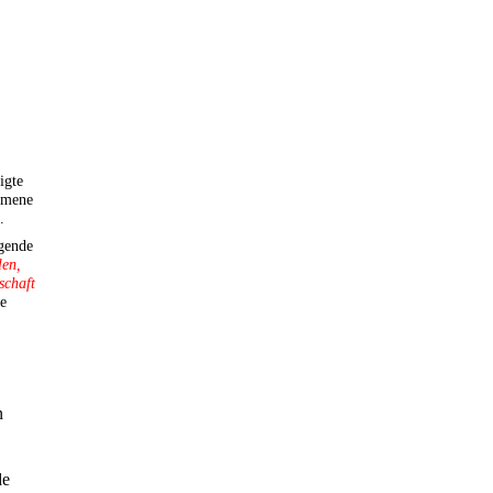
igte
mmene
.
gende
len,
schaft
se
n
de