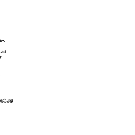
ies
Last
r
.
machung