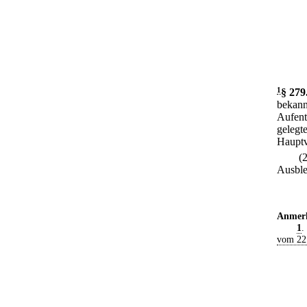
1
§ 279
bekann
Aufent
gelegt
Hauptv
(
Ausble
Anmer
1
.
vom 22