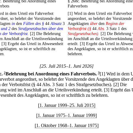
c. Belehrung bei Anordnung eines
§ 268c. Belehrung bei Anordnung eine
erbots
Fahrverbots
rd in dem Urteil ein Fahrverbot
[1] Wird in dem Urteil ein Fahrverbot
dnet, so belehrt der Vorsitzende den
angeordnet, so belehrt der Vorsitzende
lagten
in
den
Fällen des §
44
Absatz
3
Angeklagten
über
den
Beginn der
1
und 2
des
Strafgesetzbuches über den
Verbotsfrist (§
44
Abs.
3 Satz 1 des
 der Verbotsfrist.
[2] Die Belehrung
Strafgesetzbuches).
[2] Die Belehrung 
im Anschluß an die Urteilsverkündung
im Anschluß an die Urteilsverkündung
t. [3] Ergeht das Urteil in Abwesenheit
erteilt. [3] Ergeht das Urteil in Abwes
geklagten, so ist er schriftlich zu
des Angeklagten, so ist er schriftlich z
en.
belehren.
[25. Juli 2015–1. Juni 2026]
c
.
2
Belehrung bei Anordnung eines Fahrverbots.
3
[1] Wird in dem U
hrverbot angeordnet, so belehrt der Vorsitzende den Angeklagten über 
 der Verbotsfrist (§ 44 Abs. 3 Satz 1 des Strafgesetzbuches).
[2] Die
ung wird im Anschluß an die Urteilsverkündung erteilt.
[3] Ergeht das 
senheit des Angeklagten, so ist er schriftlich zu belehren.
[1. Januar 1999–25. Juli 2015]
[1. Januar 1975–1. Januar 1999]
[1. Oktober 1968–1. Januar 1975]