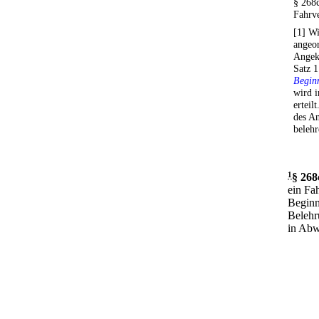
§ 268
Fahrv
[1] Wi
angeor
Angek
Satz 
Beginn
wird 
erteil
des An
belehr
1
§ 268
ein Fa
Beginn
Belehr
in Abwe