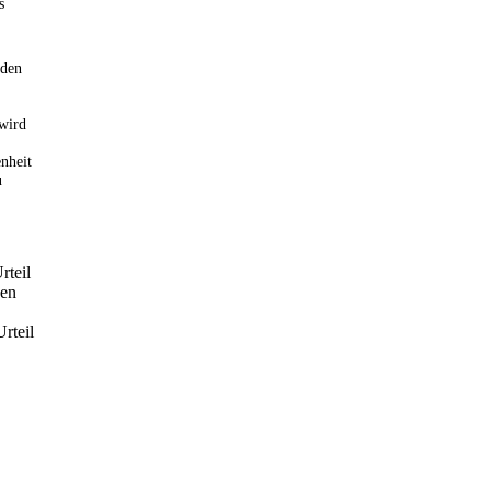
s
 den
wird
enheit
u
rteil
den
Urteil