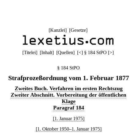
[
Kanzlei
] [
Gesetze
]
[
Titelei
] [
Inhalt
] [
Quellen
]
[
<
]
§ 184 StPO
[
>
]
§ 184 StPO
Strafprozeßordnung vom 1. Februar 1877
Zweites Buch. Verfahren im ersten Rechtszug
Zweiter Abschnitt. Vorbereitung der öffentlichen
Klage
Paragraf 184
[1. Januar 1975]
[1. Oktober 1950–1. Januar 1975]