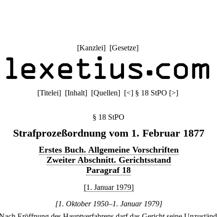
[
Kanzlei
] [
Gesetze
]
[
Titelei
] [
Inhalt
] [
Quellen
]
[
<
]
§ 18 StPO
[
>
]
§ 18 StPO
Strafprozeßordnung vom 1. Februar 1877
Erstes Buch. Allgemeine Vorschriften
Zweiter Abschnitt. Gerichtsstand
Paragraf 18
[1. Januar 1979]
[1. Oktober 1950–1. Januar 1979]
Nach Eröffnung des Hauptverfahrens darf das Gericht seine Unzuständ