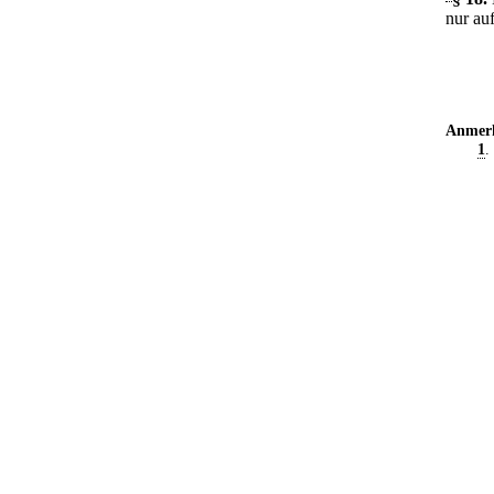
nur au
Anmer
1
.