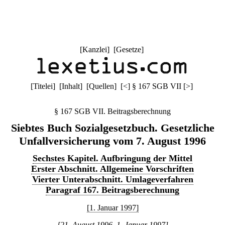
[
Kanzlei
] [
Gesetze
]
[
Titelei
] [
Inhalt
] [
Quellen
]
[
<
]
§ 167 SGB VII
[
>
]
§ 167 SGB VII. Beitragsberechnung
Siebtes Buch Sozialgesetzbuch. Gesetzliche
Unfallversicherung vom 7. August 1996
Sechstes Kapitel. Aufbringung der Mittel
Erster Abschnitt. Allgemeine Vorschriften
Vierter Unterabschnitt. Umlageverfahren
Paragraf 167. Beitragsberechnung
[1. Januar 1997]
[21. August 1996–1. Januar 1997]