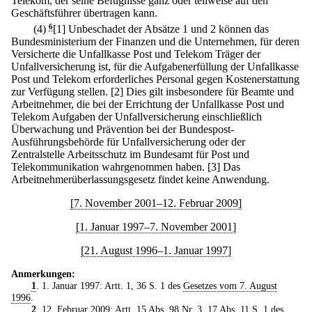
Telekom, der seine Befugnisse ganz oder teilweise auf den
Geschäftsführer übertragen kann.
(4)
6
[1] Unbeschadet der Absätze 1 und 2 können das
Bundesministerium der Finanzen und die Unternehmen, für deren
Versicherte die Unfallkasse Post und Telekom Träger der
Unfallversicherung ist, für die Aufgabenerfüllung der Unfallkasse
Post und Telekom erforderliches Personal gegen Kostenerstattung
zur Verfügung stellen.
[2] Dies gilt insbesondere für Beamte und
Arbeitnehmer, die bei der Errichtung der Unfallkasse Post und
Telekom Aufgaben der Unfallversicherung einschließlich
Überwachung und Prävention bei der Bundespost-
Ausführungsbehörde für Unfallversicherung oder der
Zentralstelle Arbeitsschutz im Bundesamt für Post und
Telekommunikation wahrgenommen haben.
[3] Das
Arbeitnehmerüberlassungsgesetz findet keine Anwendung.
[7. November 2001–12. Februar 2009]
[1. Januar 1997–7. November 2001]
[21. August 1996–1. Januar 1997]
Anmerkungen:
1
. 1. Januar 1997: Artt. 1, 36 S. 1 des
Gesetzes vom 7. August
1996
.
2
. 12. Februar 2009: Artt. 15 Abs. 98 Nr. 3, 17 Abs. 11 S. 1 des