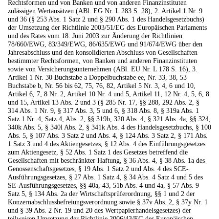
Rechtsformen und von Banken und von anderen Finanzinstituten
zulässigen Wertansätzen (ABl. EG Nr. L 283 S. 28), 2. Artikel 1 Nr. 9
und 36 (§ 253 Abs. 1 Satz 2 und § 290 Abs. 1 des Handelsgesetzbuchs)
der Umsetzung der Richtlinie 2003/51/EG des Europäischen Parlaments
und des Rates vom 18. Juni 2003 zur Änderung der Richtlinien
78/660/EWG, 83/349/EWG, 86/635/EWG und 91/674/EWG über den
Jahresabschluss und den konsolidierten Abschluss von Gesellschaften
bestimmter Rechtsformen, von Banken und anderen Finanzinstituten
sowie von Versicherungsunternehmen (ABl. EU Nr. L 178 S. 16), 3.
Artikel 1 Nr. 30 Buchstabe a Doppelbuchstabe ee, Nr. 33, 38, 53
Buchstabe b, Nr. 56 bis 62, 75, 76, 82, Artikel 5 Nr. 3, 4, 6 und 10,
Artikel 6, 7, 8 Nr. 2, Artikel 10 Nr. 4 und 5, Artikel 11, 12 Nr. 4, 5, 6, 8
und 15, Artikel 13 Abs. 2 und 3 (§ 285 Nr. 17, §§ 288, 292 Abs. 2, §
314 Abs. 1 Nr. 9, § 317 Abs. 3, 5 und 6, § 318 Abs. 8, § 319a Abs. 1
Satz 1 Nr. 4, Satz 4, Abs. 2, §§ 319b, 320 Abs. 4, § 321 Abs. 4a, §§ 324,
340k Abs. 5, § 340l Abs. 2, § 341k Abs. 4 des Handelsgesetzbuchs, § 100
Abs. 5, § 107 Abs. 3 Satz 2 und Abs. 4, § 124 Abs. 3 Satz 2, § 171 Abs.
1 Satz 3 und 4 des Aktiengesetzes, § 12 Abs. 4 des Einführungsgesetzes
zum Aktiengesetz, § 52 Abs. 1 Satz 1 des Gesetzes betreffend die
Gesellschaften mit beschränkter Haftung, § 36 Abs. 4, § 38 Abs. 1a des
Genossenschaftsgesetzes, § 19 Abs. 1 Satz 2 und Abs. 4 des SCE-
Ausführungsgesetzes, § 27 Abs. 1 Satz 4, § 34 Abs. 4 Satz 4 und 5 des
SE-Ausführungsgesetzes, §§ 40a, 43, 51b Abs. 4 und 4a, § 57 Abs. 9
Satz 5, § 134 Abs. 2a der Wirtschaftsprüferordnung, §§ 1 und 2 der
Konzernabschlussbefreiungsverordnung sowie § 37v Abs. 2, § 37y Nr. 1
und § 39 Abs. 2 Nr. 19 und 20 des Wertpapierhandelsgesetzes) der
teilweisen Umsetzung der Richtlinie 2006/43/EG des Europäischen