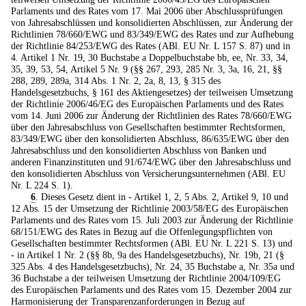
Parlaments und des Rates vom 17. Mai 2006 über Abschlussprüfungen
von Jahresabschlüssen und konsolidierten Abschlüssen, zur Änderung der
Richtlinien 78/660/EWG und 83/349/EWG des Rates und zur Aufhebung
der Richtlinie 84/253/EWG des Rates (ABl. EU Nr. L 157 S. 87) und in
4. Artikel 1 Nr. 19, 30 Buchstabe a Doppelbuchstabe bb, ee, Nr. 33, 34,
35, 39, 53, 54, Artikel 5 Nr. 9 (§§ 267, 293, 285 Nr. 3, 3a, 16, 21, §§
288, 289, 289a, 314 Abs. 1 Nr. 2, 2a, 8, 13, § 315 des
Handelsgesetzbuchs, § 161 des Aktiengesetzes) der teilweisen Umsetzung
der Richtlinie 2006/46/EG des Europäischen Parlaments und des Rates
vom 14. Juni 2006 zur Änderung der Richtlinien des Rates 78/660/EWG
über den Jahresabschluss von Gesellschaften bestimmter Rechtsformen,
83/349/EWG über den konsolidierten Abschluss, 86/635/EWG über den
Jahresabschluss und den konsolidierten Abschluss von Banken und
anderen Finanzinstituten und 91/674/EWG über den Jahresabschluss und
den konsolidierten Abschluss von Versicherungsunternehmen (ABl. EU
Nr. L 224 S. 1).
6
. Dieses Gesetz dient in - Artikel 1, 2, 5 Abs. 2, Artikel 9, 10 und
12 Abs. 15 der Umsetzung der Richtlinie 2003/58/EG des Europäischen
Parlaments und des Rates vom 15. Juli 2003 zur Änderung der Richtlinie
68/151/EWG des Rates in Bezug auf die Offenlegungspflichten von
Gesellschaften bestimmter Rechtsformen (ABl. EU Nr. L 221 S. 13) und
- in Artikel 1 Nr. 2 (§§ 8b, 9a des Handelsgesetzbuchs), Nr. 19b, 21 (§
325 Abs. 4 des Handelsgesetzbuchs), Nr. 24, 35 Buchstabe a, Nr. 35a und
36 Buchstabe a der teilweisen Umsetzung der Richtlinie 2004/109/EG
des Europäischen Parlaments und des Rates vom 15. Dezember 2004 zur
Harmonisierung der Transparenzanforderungen in Bezug auf