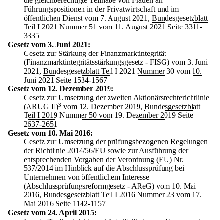
die gleichberechtigte Teilhabe von Frauen an
Führungspositionen in der Privatwirtschaft und im
öffentlichen Dienst vom 7. August 2021,
Bundesgesetzblatt
Teil I 2021 Nummer 51 vom 11. August 2021 Seite 3311-
3335
Gesetz vom 3. Juni 2021:
Gesetz zur Stärkung der Finanzmarktintegrität
(Finanzmarktintegritätsstärkungsgesetz - FISG) vom 3. Juni
2021,
Bundesgesetzblatt Teil I 2021 Nummer 30 vom 10.
Juni 2021 Seite 1534-1567
Gesetz vom 12. Dezember 2019:
Gesetz zur Umsetzung der zweiten Aktionärsrechterichtlinie
(ARUG II)
3
vom 12. Dezember 2019,
Bundesgesetzblatt
Teil I 2019 Nummer 50 vom 19. Dezember 2019 Seite
2637-2651
Gesetz vom 10. Mai 2016:
Gesetz zur Umsetzung der prüfungsbezogenen Regelungen
der Richtlinie 2014/56/EU sowie zur Ausführung der
entsprechenden Vorgaben der Verordnung (EU) Nr.
537/2014 im Hinblick auf die Abschlussprüfung bei
Unternehmen von öffentlichem Interesse
(Abschlussprüfungsreformgesetz - AReG) vom 10. Mai
2016,
Bundesgesetzblatt Teil I 2016 Nummer 23 vom 17.
Mai 2016 Seite 1142-1157
Gesetz vom 24. April 2015: