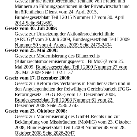
Gesetz für die gleichberechtigte Teilhabe von Frauen und
Männern an Führungspositionen in der Privatwirtschaft und
im öffentlichen Dienst vom 24. April 2015,
Bundesgesetzblatt Teil I 2015 Nummer 17 vom 30. April
2014 Seite 642-662
Gesetz vom 30. Juli 2009:
Gesetz zur Umsetzung der Aktionärsrechterichtlinie
(ARUG)
4
vom 30. Juli 2009,
Bundesgesetzblatt Teil I 2009
Nummer 50 vom 4. August 2009 Seite 2479-2494
Gesetz vom 25. Mai 2009:
Gesetz zur Modernisierung des Bilanzrechts
(Bilanzrechtsmodernisierungsgesetz - BilMoG)
5
vom 25.
Mai 2009,
Bundesgesetzblatt Teil I 2009 Nummer 27 vom
28. Mai 2009 Seite 1102-1137
Gesetz vom 17. Dezember 2008:
Gesetz zur Reform des Verfahrens in Familiensachen und in
den Angelegenheiten der freiwilligen Gerichtsbarkeit (FGG-
Reformgesetz - FGG-RG) vom 17. Dezember 2008,
Bundesgesetzblatt Teil I 2008 Nummer 61 vom 22.
Dezember 2008 Seite 2586-2743
Gesetz vom 23. Oktober 2008:
Gesetz zur Modernisierung des GmbH-Rechts und zur
Bekämpfung von Missbräuchen (MoMiG) vom 23. Oktober
2008,
Bundesgesetzblatt Teil I 2008 Nummer 48 vom 28.
Oktober 2008 Seite 2026-2047