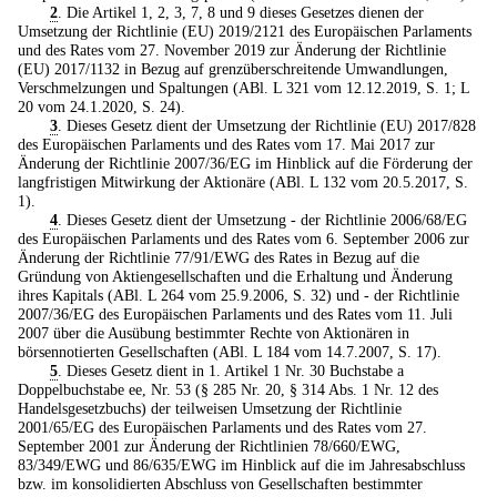
2
. Die Artikel 1, 2, 3, 7, 8 und 9 dieses Gesetzes dienen der
Umsetzung der Richtlinie (EU) 2019/2121 des Europäischen Parlaments
und des Rates vom 27. November 2019 zur Änderung der Richtlinie
(EU) 2017/1132 in Bezug auf grenzüberschreitende Umwandlungen,
Verschmelzungen und Spaltungen (ABl. L 321 vom 12.12.2019, S. 1; L
20 vom 24.1.2020, S. 24).
3
. Dieses Gesetz dient der Umsetzung der Richtlinie (EU) 2017/828
des Europäischen Parlaments und des Rates vom 17. Mai 2017 zur
Änderung der Richtlinie 2007/36/EG im Hinblick auf die Förderung der
langfristigen Mitwirkung der Aktionäre (ABl. L 132 vom 20.5.2017, S.
1).
4
. Dieses Gesetz dient der Umsetzung - der Richtlinie 2006/68/EG
des Europäischen Parlaments und des Rates vom 6. September 2006 zur
Änderung der Richtlinie 77/91/EWG des Rates in Bezug auf die
Gründung von Aktiengesellschaften und die Erhaltung und Änderung
ihres Kapitals (ABl. L 264 vom 25.9.2006, S. 32) und - der Richtlinie
2007/36/EG des Europäischen Parlaments und des Rates vom 11. Juli
2007 über die Ausübung bestimmter Rechte von Aktionären in
börsennotierten Gesellschaften (ABl. L 184 vom 14.7.2007, S. 17).
5
. Dieses Gesetz dient in 1. Artikel 1 Nr. 30 Buchstabe a
Doppelbuchstabe ee, Nr. 53 (§ 285 Nr. 20, § 314 Abs. 1 Nr. 12 des
Handelsgesetzbuchs) der teilweisen Umsetzung der Richtlinie
2001/65/EG des Europäischen Parlaments und des Rates vom 27.
September 2001 zur Änderung der Richtlinien 78/660/EWG,
83/349/EWG und 86/635/EWG im Hinblick auf die im Jahresabschluss
bzw. im konsolidierten Abschluss von Gesellschaften bestimmter