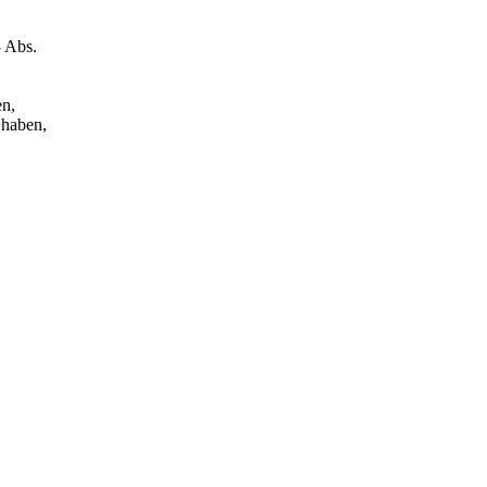
3 Abs.
en,
 haben,