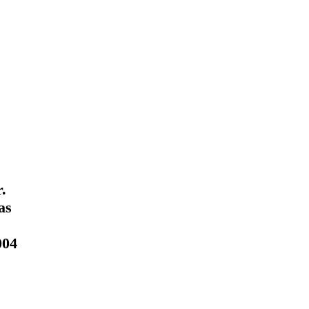
.
as
004