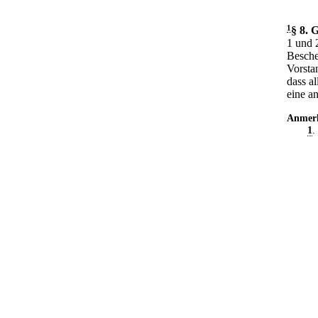
1
§ 8
.
G
1 und 
Besche
Vorsta
dass a
eine a
Anmer
1
.