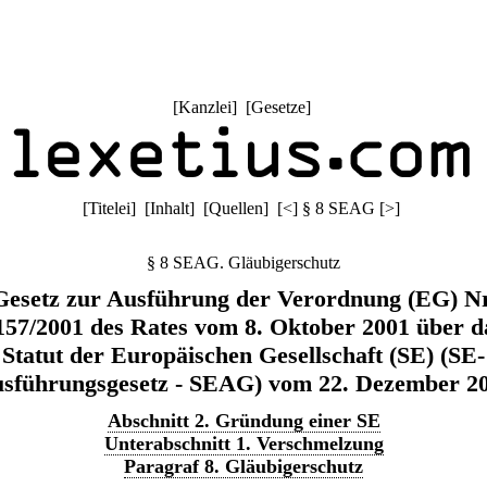
[
Kanzlei
] [
Gesetze
]
[
Titelei
] [
Inhalt
] [
Quellen
]
[
<
]
§ 8 SEAG
[
>
]
§ 8 SEAG. Gläubigerschutz
Gesetz zur Ausführung der Verordnung (EG) Nr
157/2001 des Rates vom 8. Oktober 2001 über d
Statut der Europäischen Gesellschaft (SE) (SE-
sführungsgesetz - SEAG) vom 22. Dezember 2
Abschnitt 2. Gründung einer SE
Unterabschnitt 1. Verschmelzung
Paragraf 8. Gläubigerschutz