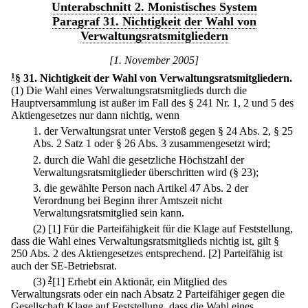
Unterabschnitt 2. Monistisches System
Paragraf 31. Nichtigkeit der Wahl von
Verwaltungsratsmitgliedern
[1. November 2005]
1
§ 31
.
Nichtigkeit der Wahl von Verwaltungsratsmitgliedern.
(1) Die Wahl eines Verwaltungsratsmitglieds durch die
Hauptversammlung ist außer im Fall des § 241 Nr. 1, 2 und 5 des
Aktiengesetzes nur dann nichtig, wenn
1.
der Verwaltungsrat unter Verstoß gegen § 24 Abs. 2, § 25
Abs. 2 Satz 1 oder § 26 Abs. 3 zusammengesetzt wird;
2.
durch die Wahl die gesetzliche Höchstzahl der
Verwaltungsratsmitglieder überschritten wird (§ 23);
3.
die gewählte Person nach Artikel 47 Abs. 2 der
Verordnung bei Beginn ihrer Amtszeit nicht
Verwaltungsratsmitglied sein kann.
(2)
[1] Für die Parteifähigkeit für die Klage auf Feststellung,
dass die Wahl eines Verwaltungsratsmitglieds nichtig ist, gilt §
250 Abs. 2 des Aktiengesetzes entsprechend.
[2] Parteifähig ist
auch der SE-Betriebsrat.
(3)
2
[1] Erhebt ein Aktionär, ein Mitglied des
Verwaltungsrats oder ein nach Absatz 2 Parteifähiger gegen die
Gesellschaft Klage auf Feststellung, dass die Wahl eines