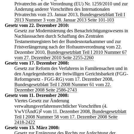
Privatrechts an die Verordnung (EU) Nr. 1259/2010 und zur
Änderung anderer Vorschriften des Internationalen
Privatrechts vom 23. Januar 2013,
Bundesgesetzblatt Teil I
2013 Nummer 3 vom 28. Januar 2013 Seite 101-103
Gesetz vom 22. Dezember 2010:
Gesetz zur Modernisierung des Benachrichtigungswesens in
Nachlasssachen durch Schaffung des Zentralen
Testamentsregisters bei der Bundesnotarkammer und zur
Fristverlängerung nach der Hofraumverordnung vom 22.
Dezember 2010,
Bundesgesetzblatt Teil I 2010 Nummer 67
vom 27. Dezember 2010 Seite 2255-2260
Gesetz vom 17. Dezember 2008:
Gesetz zur Reform des Verfahrens in Familiensachen und in
den Angelegenheiten der freiwilligen Gerichtsbarkeit (FGG-
Reformgesetz - FGG-RG) vom 17. Dezember 2008,
Bundesgesetzblatt Teil I 2008 Nummer 61 vom 22.
Dezember 2008 Seite 2586-2743
Gesetz vom 11. Dezember 2008:
Viertes Gesetz zur Änderung
verwaltungsverfahrensrechtlicher Vorschriften (4.
VwVfÄndG)
2
vom 11. Dezember 2008,
Bundesgesetzblatt
Teil I 2008 Nummer 58 vom 17. Dezember 2008 Seite
2418-2422
Gesetz vom 13. März 2008:
Gesetz zur Ergänzung des Rechts zur Anfechtung der