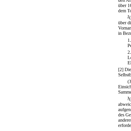
den An
über 16
dem To
2
über d
Vornam
in Bez
1
P
2
L
E
[2] Di
Selbst
(
Einsic
Samme
3
abweic
aufgen
des Ge
andere
erforde