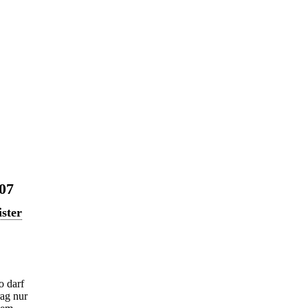
07
ster
o darf
rag nur