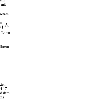
dem
 mit
setzes
mmung
 § 62:
offenen
 ihrem
3
kten
 § 17
nd dem
chs