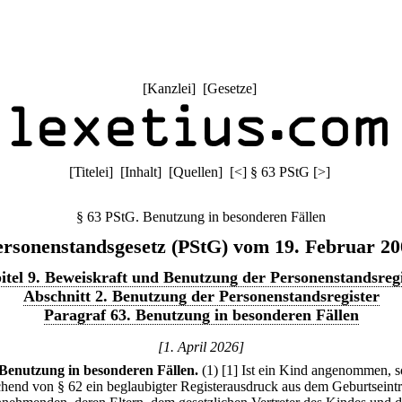
[
Kanzlei
] [
Gesetze
]
[
Titelei
] [
Inhalt
] [
Quellen
]
[
<
]
§ 63 PStG
[
>
]
§ 63 PStG. Benutzung in besonderen Fällen
ersonenstandsgesetz (PStG) vom 19. Februar 20
itel 9. Beweiskraft und Benutzung der Personenstandsregi
Abschnitt 2. Benutzung der Personenstandsregister
Paragraf 63. Benutzung in besonderen Fällen
[1. April 2026]
Benutzung in besonderen Fällen.
(1)
[1] Ist ein Kind angenommen, s
hend von § 62 ein beglaubigter Registerausdruck aus dem Geburtseint