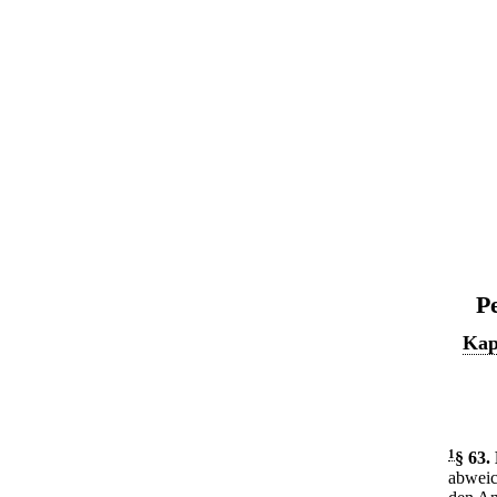
P
Kap
1
§ 63
.
abweic