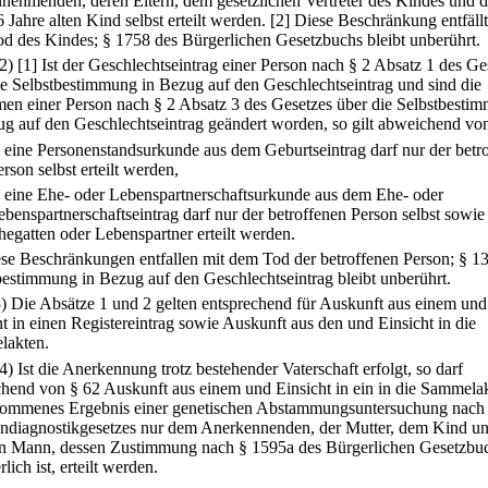
nehmenden, deren Eltern, dem gesetzlichen Vertreter des Kindes und 
 Jahre alten Kind selbst erteilt werden.
[2] Diese Beschränkung entfällt
d des Kindes; § 1758 des Bürgerlichen Gesetzbuchs bleibt unberührt.
(2)
[1] Ist der Geschlechtseintrag einer Person nach § 2 Absatz 1 des Ge
ie Selbstbestimmung in Bezug auf den Geschlechtseintrag und sind die
en einer Person nach § 2 Absatz 3 des Gesetzes über die Selbstbesti
ug auf den Geschlechtseintrag geändert worden, so gilt abweichend von
.
eine Personenstandsurkunde aus dem Geburtseintrag darf nur der betr
erson selbst erteilt werden,
.
eine Ehe- oder Lebenspartnerschaftsurkunde aus dem Ehe- oder
ebenspartnerschaftseintrag darf nur der betroffenen Person selbst sowie
hegatten oder Lebenspartner erteilt werden.
ese Beschränkungen entfallen mit dem Tod der betroffenen Person; § 1
bestimmung in Bezug auf den Geschlechtseintrag bleibt unberührt.
3) Die Absätze 1 und 2 gelten entsprechend für Auskunft aus einem und
ht in einen Registereintrag sowie Auskunft aus den und Einsicht in die
lakten.
(4) Ist die Anerkennung trotz bestehender Vaterschaft erfolgt, so darf
hend von § 62 Auskunft aus einem und Einsicht in ein in die Sammela
ommenes Ergebnis einer genetischen Abstammungsuntersuchung nach
ndiagnostikgesetzes nur dem Anerkennenden, der Mutter, dem Kind u
n Mann, dessen Zustimmung nach § 1595a des Bürgerlichen Gesetzbu
rlich ist, erteilt werden.