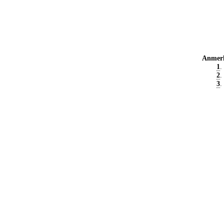
Anmer
1
.
2
.
3
.