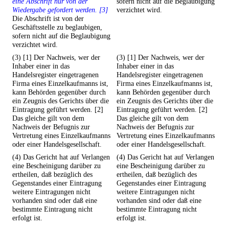
eine Abschrift nur von der
sofern nicht auf die Beglaubigung
Wiedergabe gefordert werden. [3]
verzichtet wird.
Die Abschrift ist von der
Geschäftsstelle zu beglaubigen,
sofern nicht auf die Beglaubigung
verzichtet wird.
(3) [1] Der Nachweis, wer der
(3) [1] Der Nachweis, wer der
Inhaber einer in das
Inhaber einer in das
Handelsregister eingetragenen
Handelsregister eingetragenen
Firma eines Einzelkaufmanns ist,
Firma eines Einzelkaufmanns ist,
kann Behörden gegenüber durch
kann Behörden gegenüber durch
ein Zeugnis des Gerichts über die
ein Zeugnis des Gerichts über die
Eintragung geführt werden. [2]
Eintragung geführt werden. [2]
Das gleiche gilt von dem
Das gleiche gilt von dem
Nachweis der Befugnis zur
Nachweis der Befugnis zur
Vertretung eines Einzelkaufmanns
Vertretung eines Einzelkaufmanns
oder einer Handelsgesellschaft.
oder einer Handelsgesellschaft.
(4) Das Gericht hat auf Verlangen
(4) Das Gericht hat auf Verlangen
eine Bescheinigung darüber zu
eine Bescheinigung darüber zu
ertheilen, daß bezüglich des
ertheilen, daß bezüglich des
Gegenstandes einer Eintragung
Gegenstandes einer Eintragung
weitere Eintragungen nicht
weitere Eintragungen nicht
vorhanden sind oder daß eine
vorhanden sind oder daß eine
bestimmte Eintragung nicht
bestimmte Eintragung nicht
erfolgt ist.
erfolgt ist.