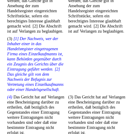
werden; das Gleiche gilt in
werden; das Gleiche gilt in
Ansehung der zum
Ansehung der zum
Handelsregister eingereichten
Handelsregister eingereichten
Schriftstücke, sofern ein
Schriftstücke, sofern ein
berechtigtes Interesse glaubhaft
berechtigtes Interesse glaubhaft
gemacht wird. [2] Die Abschrift
gemacht wird. [2] Die Abschrift
ist auf Verlangen zu beglaubigen.
ist auf Verlangen zu beglaubigen.
(3)
[1] Der Nachweis, wer der
Inhaber einer in das
Handelsregister eingetragenen
Firma eines Einzelkaufmanns ist,
kann Behörden gegenüber durch
ein Zeugnis des Gerichts über die
Eintragung geführt werden. [2]
Das gleiche gilt von dem
Nachweis der Befugnis zur
Vertretung eines Einzelkaufmanns
oder einer Handelsgesellschaft.
(4)
Das Gericht hat auf Verlangen
(3) Das Gericht hat auf Verlangen
eine Bescheinigung darüber zu
eine Bescheinigung darüber zu
ertheilen, daß bezüglich des
ertheilen, daß bezüglich des
Gegenstandes einer Eintragung
Gegenstandes einer Eintragung
weitere Eintragungen nicht
weitere Eintragungen nicht
vorhanden sind oder daß eine
vorhanden sind oder daß eine
bestimmte Eintragung nicht
bestimmte Eintragung nicht
erfolgt ist.
erfolgt ist.