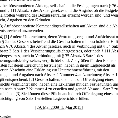
4.
bei börsennotierten Aktiengesellschaften die Festlegungen nach § 76
 und § 111 Absatz 5 des Aktiengesetzes und die Angabe, ob die festgel
ielgrößen während des Bezugszeitraums erreicht worden sind, und we
icht, Angaben zu den Gründen.
(3) Auf börsennotierte Kommanditgesellschaften auf Aktien sind die Ab
entsprechend anzuwenden.
(4)
[1] Andere Unternehmen, deren Vertretungsorgan und Aufsichtsrat 
r § 52 des Gesetzes betreffend die Gesellschaften mit beschränkter Haf
ach § 76 Absatz 4 des Aktiengesetzes, auch in Verbindung mit § 34 Sat
bsatz 3 Satz 1 des Versicherungsaufsichtsgesetzes, oder nach § 111 Abs
tiengesetzes, auch in Verbindung mit § 35 Absatz 3 Satz 1 des
erungsaufsichtsgesetzes, verpflichtet sind, Zielgrößen für den Frauenan
isten für deren Erreichung festzulegen, haben in ihrem Lagebericht als
erten Abschnitt eine Erklärung zur Unternehmensführung mit den
gungen und Angaben nach Absatz 2 Nummer 4 aufzunehmen; Absatz 1 
gilt entsprechend.
[2] Gesellschaften, die nicht zur Offenlegung eines
richts verpflichtet sind, haben eine Erklärung mit den Festlegungen un
n nach Absatz 2 Nummer 4 zu erstellen und gemäß Absatz 1 Satz 2 z
ntlichen.
[3] Sie können diese Pflicht auch durch Offenlegung eines un
ichtigung von Satz 1 erstellten Lageberichts erfüllen.
[29. Mai 2009–1. Mai 2015]
kungen: