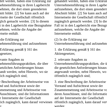
elt werden, haben eine Erklärung zur
gehandelt werden, haben eine Erkläru
nehmensführung in ihren Lagebericht
Unternehmensführung in ihren Lagebe
ehmen, die dort einen gesonderten
aufzunehmen, die dort einen gesonder
itt bildet. [2] Sie kann auch auf der
Abschnitt bildet. [2] Sie kann auch auf
etseite der Gesellschaft öffentlich
Internetseite der Gesellschaft öffentlic
glich gemacht werden. [3] In diesem
zugänglich gemacht werden. [3] In di
st in den Lagebericht eine Bezugnahme
Fall ist in den Lagebericht eine Bezu
nehmen, welche die Angabe der
aufzunehmen, welche die Angabe der
etseite enthält.
Internetseite enthält.
 die Erklärung zur
(2) In die Erklärung zur
nehmensführung sind aufzunehmen
Unternehmensführung sind aufzunehm
 Erklärung gemäß § 161 des
1. die Erklärung gemäß § 161 des
gesetzes;
Aktiengesetzes;
evante Angaben zu
2. relevante Angaben zu
nehmensführungspraktiken, die über
Unternehmensführungspraktiken, die ü
setzlichen Anforderungen hinaus
die gesetzlichen Anforderungen hinaus
andt werden, nebst Hinweis, wo sie
angewandt werden, nebst Hinweis, wo 
lich zugänglich sind;
öffentlich zugänglich sind;
e Beschreibung der Arbeitsweise von
3. eine Beschreibung der Arbeitsweise
nd und Aufsichtsrat sowie der
Vorstand und Aufsichtsrat sowie der
mensetzung und Arbeitsweise von
Zusammensetzung und Arbeitsweise v
Ausschüssen; sind die Informationen
deren Ausschüssen; sind die Informati
r Internetseite der Gesellschaft
auf der Internetseite der Gesellschaft
lich zugänglich, kann darauf verwiesen
öffentlich zugänglich, kann darauf ve
n;
werden;