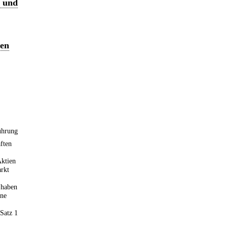
t und
ien
ührung
aften
Aktien
rkt
 haben
ene
Satz 1