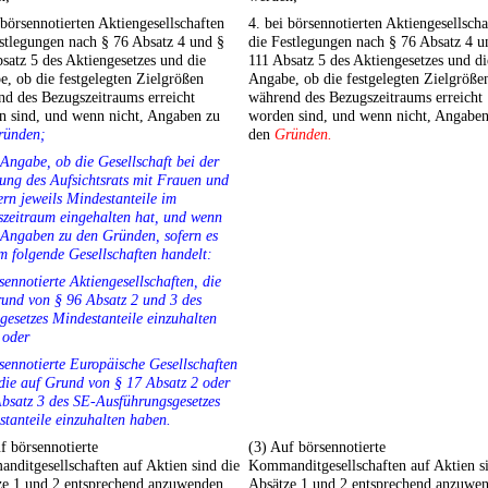
 börsennotierten Aktiengesellschaften
4. bei börsennotierten Aktiengesellscha
stlegungen nach § 76 Absatz 4 und §
die Festlegungen nach § 76 Absatz 4 u
satz 5 des Aktiengesetzes und die
111 Absatz 5 des Aktiengesetzes und di
, ob die festgelegten Zielgrößen
Angabe, ob die festgelegten Zielgröße
d des Bezugszeitraums erreicht
während des Bezugszeitraums erreicht
n sind, und wenn nicht, Angaben zu
worden sind, und wenn nicht, Angaben
ründen;
den
Gründen.
 Angabe, ob die Gesellschaft bei der
ung des Aufsichtsrats mit Frauen und
n jeweils Mindestanteile im
zeitraum eingehalten hat, und wenn
 Angaben zu den Gründen, sofern es
m folgende Gesellschaften handelt:
sennotierte Aktiengesellschaften, die
und von § 96 Absatz 2 und 3 des
gesetzes Mindestanteile einzuhalten
 oder
sennotierte Europäische Gesellschaften
die auf Grund von § 17 Absatz 2 oder
bsatz 3 des SE-Ausführungsgesetzes
tanteile einzuhalten haben.
f börsennotierte
(3) Auf börsennotierte
ditgesellschaften auf Aktien sind die
Kommanditgesellschaften auf Aktien s
ze 1 und 2 entsprechend anzuwenden.
Absätze 1 und 2 entsprechend anzuwe