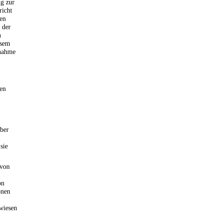
ng zur
richt
ten
 der
h
esem
gnahme
en
ber
sie
 von
on
onen
rwiesen