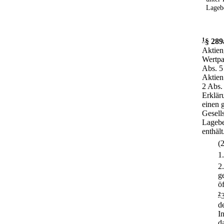
Lagebe
1
§ 289
Aktien
Wertpa
Abs. 5
Aktien
2 Abs.
Erklär
einen 
Gesell
Lagebe
enthält
(
1
2
g
ö
2
d
I
d