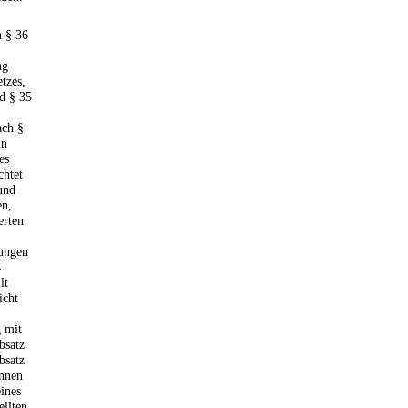
h § 36
ng
tzes,
d § 35
ach §
in
es
chtet
und
en,
erten
ungen
4
lt
icht
g mit
bsatz
bsatz
önnen
ines
ellten