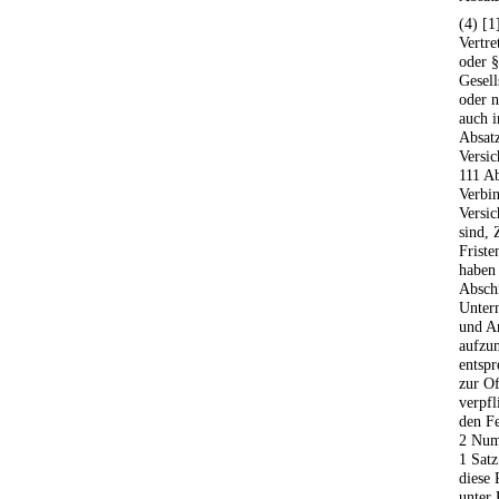
(4) [
Vertre
oder §
Gesell
oder n
auch i
Absatz
Versic
111 Ab
Verbin
Versic
sind, 
Friste
haben 
Abschn
Unter
und A
aufzun
entspr
zur Of
verpfl
den F
2 Num
1 Satz
diese 
unter 