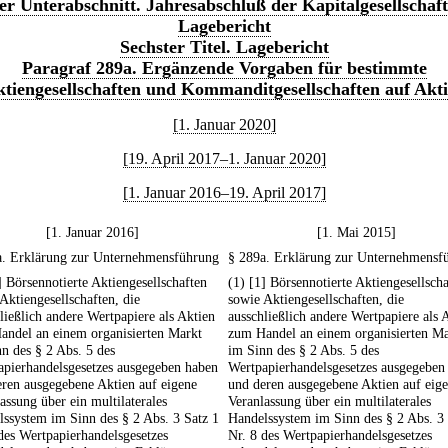
er Unterabschnitt. Jahresabschluß der Kapitalgesellschaf
Lagebericht
Sechster Titel. Lagebericht
Paragraf 289a. Ergänzende Vorgaben für bestimmte
tiengesellschaften und Kommanditgesellschaften auf Akt
[1. Januar 2020]
[19. April 2017–1. Januar 2020]
[1. Januar 2016–19. April 2017]
[1. Januar 2016]
[1. Mai 2015]
a. Erklärung zur Unternehmensführung
§ 289a. Erklärung zur Unternehmensf
] Börsennotierte Aktiengesellschaften
(1) [1] Börsennotierte Aktiengesellsch
Aktiengesellschaften, die
sowie Aktiengesellschaften, die
ließlich andere Wertpapiere als Aktien
ausschließlich andere Wertpapiere als 
andel an einem organisierten Markt
zum Handel an einem organisierten Ma
n des § 2 Abs. 5 des
im Sinn des § 2 Abs. 5 des
apierhandelsgesetzes ausgegeben haben
Wertpapierhandelsgesetzes ausgegeben
ren ausgegebene Aktien auf eigene
und deren ausgegebene Aktien auf eig
assung über ein multilaterales
Veranlassung über ein multilaterales
ssystem im Sinn des § 2 Abs. 3 Satz 1
Handelssystem im Sinn des § 2 Abs. 3 
des Wertpapierhandelsgesetzes
Nr. 8 des Wertpapierhandelsgesetzes