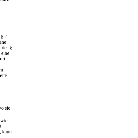
 § 2
ene
n des §
 eine
ort
en
eite
o sie
owie
e
h, kann