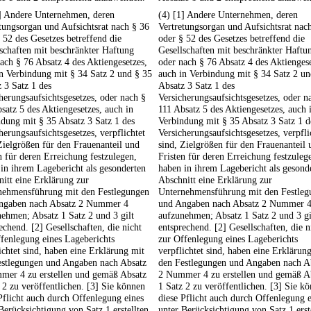
1] Andere Unternehmen, deren
(4) [1] Andere Unternehmen, deren
tungsorgan und Aufsichtsrat nach § 36
Vertretungsorgan und Aufsichtsrat nac
 52 des Gesetzes betreffend die
oder § 52 des Gesetzes betreffend die
schaften mit beschränkter Haftung
Gesellschaften mit beschränkter Haftu
ach § 76 Absatz 4 des Aktiengesetzes,
oder nach § 76 Absatz 4 des Aktiengese
n Verbindung mit § 34 Satz 2 und § 35
auch in Verbindung mit § 34 Satz 2 un
 3 Satz 1 des
Absatz 3 Satz 1 des
herungsaufsichtsgesetzes, oder nach §
Versicherungsaufsichtsgesetzes, oder n
satz 5 des Aktiengesetzes, auch in
111 Absatz 5 des Aktiengesetzes, auch 
dung mit § 35 Absatz 3 Satz 1 des
Verbindung mit § 35 Absatz 3 Satz 1 d
herungsaufsichtsgesetzes, verpflichtet
Versicherungsaufsichtsgesetzes, verpfli
Zielgrößen für den Frauenanteil und
sind, Zielgrößen für den Frauenanteil 
n für deren Erreichung festzulegen,
Fristen für deren Erreichung festzuleg
in ihrem Lagebericht als gesonderten
haben in ihrem Lagebericht als gesond
itt eine Erklärung zur
Abschnitt eine Erklärung zur
nehmensführung mit den Festlegungen
Unternehmensführung mit den Festleg
ngaben nach Absatz 2 Nummer 4
und Angaben nach Absatz 2 Nummer 
ehmen; Absatz 1 Satz 2 und 3 gilt
aufzunehmen; Absatz 1 Satz 2 und 3 gi
echend. [2] Gesellschaften, die nicht
entsprechend. [2] Gesellschaften, die n
fenlegung eines Lageberichts
zur Offenlegung eines Lageberichts
ichtet sind, haben eine Erklärung mit
verpflichtet sind, haben eine Erklärun
estlegungen und Angaben nach Absatz
den Festlegungen und Angaben nach A
mer 4 zu erstellen und gemäß Absatz
2 Nummer 4 zu erstellen und gemäß A
 2 zu veröffentlichen. [3] Sie können
1 Satz 2 zu veröffentlichen. [3] Sie k
Pflicht auch durch Offenlegung eines
diese Pflicht auch durch Offenlegung e
Berücksichtigung von Satz 1 erstellten
unter Berücksichtigung von Satz 1 erst