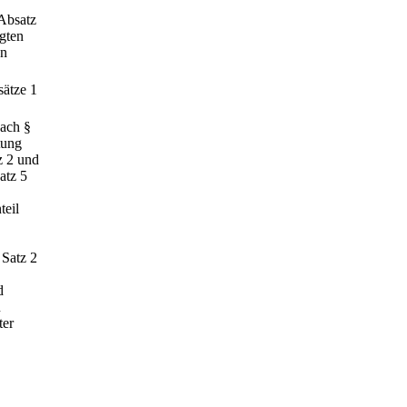
 Absatz
egten
nn
sätze 1
nach §
tung
z 2 und
atz 5
teil
Satz 2
d
u
ter