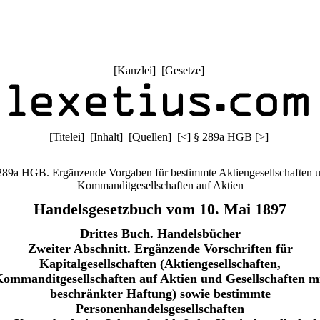
[
Kanzlei
] [
Gesetze
]
[
Titelei
] [
Inhalt
] [
Quellen
]
[
<
]
§ 289a HGB
[
>
]
289a HGB. Ergänzende Vorgaben für bestimmte Aktiengesellschaften 
Kommanditgesellschaften auf Aktien
Handelsgesetzbuch vom 10. Mai 1897
Drittes Buch. Handelsbücher
Zweiter Abschnitt. Ergänzende Vorschriften für
Kapitalgesellschaften (Aktiengesellschaften,
ommanditgesellschaften auf Aktien und Gesellschaften m
beschränkter Haftung) sowie bestimmte
Personenhandelsgesellschaften