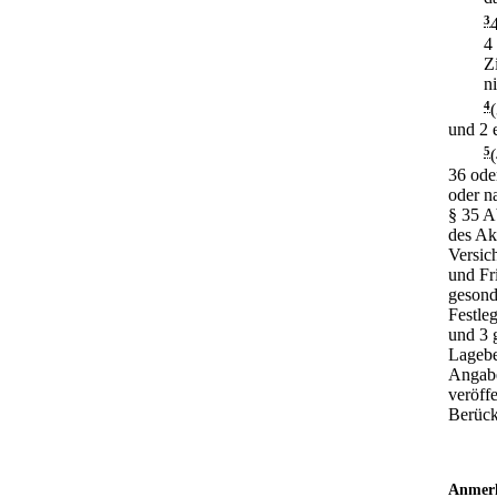
3
4
Z
n
4
und 2 
5
36 ode
oder n
§ 35 A
des Ak
Versich
und Fr
gesond
Festle
und 3 
Lagebe
Angabe
veröffe
Berücks
Anmer