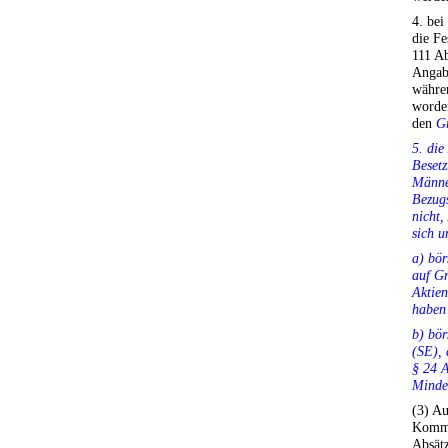
4. bei
die Fe
111 Ab
Angabe
währen
worde
den
G
5. die
Besetz
Männer
Bezugs
nicht,
sich u
a) bör
auf Gr
Aktien
haben
b) bör
(SE), 
§ 24 A
Mindes
(3) Au
Komman
Absät