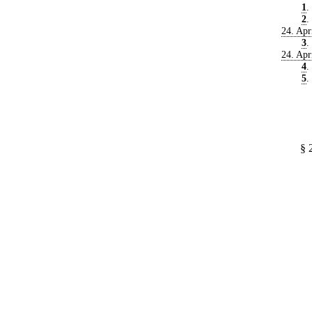
1
.
2
.
24. Apr
3
.
24. Apr
4
.
5
.
§ 