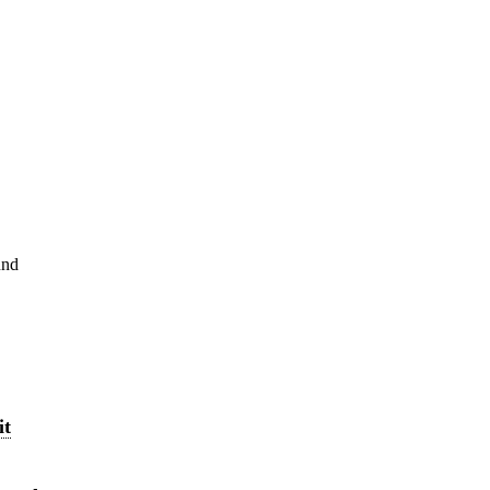
und
it