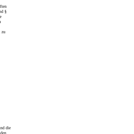
ften
nd §
e
n
 zu
ind die
nden.