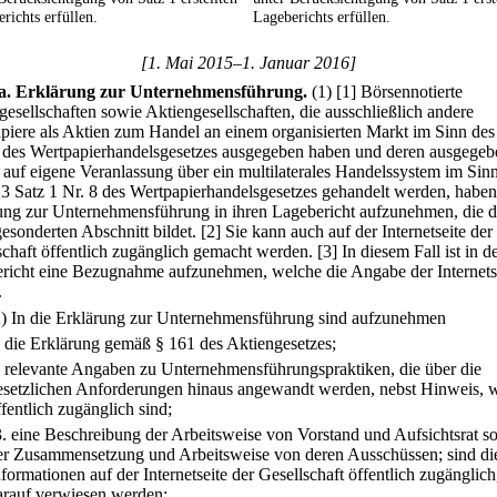
richts erfüllen.
Lageberichts erfüllen.
[1. Mai 2015–1. Januar 2016]
a
.
Erklärung zur Unternehmensführung.
(1)
[1] Börsennotierte
gesellschaften sowie Aktiengesellschaften, die ausschließlich andere
piere als Aktien zum Handel an einem organisierten Markt im Sinn des
 des Wertpapierhandelsgesetzes ausgegeben haben und deren ausgegeb
 auf eigene Veranlassung über ein multilaterales Handelssystem im Sin
 3 Satz 1 Nr. 8 des Wertpapierhandelsgesetzes gehandelt werden, haben
ung zur Unternehmensführung in ihren Lagebericht aufzunehmen, die d
gesonderten Abschnitt bildet.
[2] Sie kann auch auf der Internetseite der
schaft öffentlich zugänglich gemacht werden.
[3] In diesem Fall ist in d
richt eine Bezugnahme aufzunehmen, welche die Angabe der Internets
.
2) In die Erklärung zur Unternehmensführung sind aufzunehmen
.
die Erklärung gemäß § 161 des Aktiengesetzes;
.
relevante Angaben zu Unternehmensführungspraktiken, die über die
esetzlichen Anforderungen hinaus angewandt werden, nebst Hinweis, w
ffentlich zugänglich sind;
3.
eine Beschreibung der Arbeitsweise von Vorstand und Aufsichtsrat s
er Zusammensetzung und Arbeitsweise von deren Ausschüssen; sind di
nformationen auf der Internetseite der Gesellschaft öffentlich zugänglic
arauf verwiesen werden;