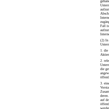
gehand
Unter
aufzun
Abschn
Intern
zugän
Fall i
aufzu
Intern
(2) In
Unter
1. die
Aktien
2. rel
Unter
die ge
angew
öffent
3. ein
Vorsta
Zusam
deren 
auf de
öffent
werde