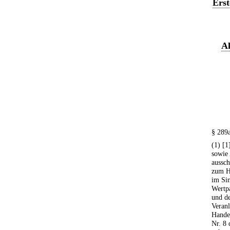
Erst
Ak
§ 289
(1) [1
sowie 
aussch
zum H
im Sin
Wertp
und de
Veranl
Handel
Nr. 8 