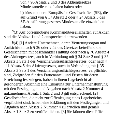
von § 96 Absatz 2 und 3 des Aktiengesetzes
Mindestanteile einzuhalten haben oder
b)
börsennotierte Europäische Gesellschaften (SE), die
auf Grund von § 17 Absatz 2 oder § 24 Absatz 3 des
SE-Ausführungsgesetzes Mindestanteile einzuhalten
haben.
5
(3) Auf börsennotierte Kommanditgesellschaften auf Aktien
sind die Absätze 1 und 2 entsprechend anzuwenden.
6
(4)
[1] Andere Unternehmen, deren Vertretungsorgan und
Aufsichtsrat nach § 36 oder § 52 des Gesetzes betreffend die
Gesellschaften mit beschränkter Haftung oder nach § 76 Absatz 4
des Aktiengesetzes, auch in Verbindung mit § 34 Satz 2 und § 35
Absatz 3 Satz 1 des Versicherungsaufsichtsgesetzes, oder nach §
111 Absatz 5 des Aktiengesetzes, auch in Verbindung mit § 35
Absatz 3 Satz 1 des Versicherungsaufsichtsgesetzes, verpflichtet
sind, Zielgrößen für den Frauenanteil und Fristen für deren
Erreichung festzulegen, haben in ihrem Lagebericht als
gesonderten Abschnitt eine Erklärung zur Unternehmensführung
mit den Festlegungen und Angaben nach Absatz 2 Nummer 4
aufzunehmen; Absatz 1 Satz 2 und 3 gilt entsprechend.
[2]
Gesellschaften, die nicht zur Offenlegung eines Lageberichts
verpflichtet sind, haben eine Erklärung mit den Festlegungen und
Angaben nach Absatz 2 Nummer 4 zu erstellen und gemäß
Absatz 1 Satz 2 zu veröffentlichen.
[3] Sie können diese Pflicht