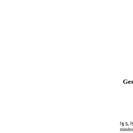
Ges
1
§ 5
.
2
mindes