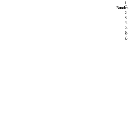
1
.
Bundes-
2
.
3
.
4
.
5
.
6
.
7
.