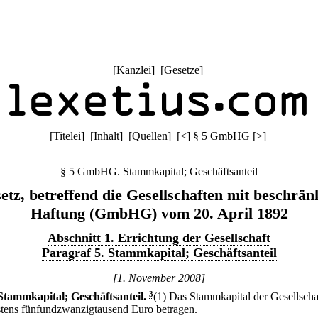
[
Kanzlei
] [
Gesetze
]
[
Titelei
] [
Inhalt
] [
Quellen
]
[
<
]
§ 5 GmbHG
[
>
]
§ 5 GmbHG. Stammkapital; Geschäftsanteil
etz, betreffend die Gesellschaften mit beschrän
Haftung (GmbHG) vom 20. April 1892
Abschnitt 1. Errichtung der Gesellschaft
Paragraf 5. Stammkapital; Geschäftsanteil
[1. November 2008]
Stammkapital; Geschäftsanteil.
3
(1) Das Stammkapital der Gesellsch
tens fünfundzwanzigtausend Euro betragen.