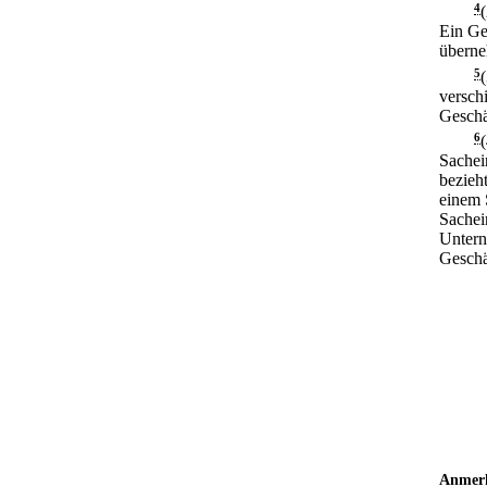
4
Ein Ge
übern
5
versch
Geschä
6
Sachei
bezieht
einem 
Sachei
Untern
Geschä
Anmer