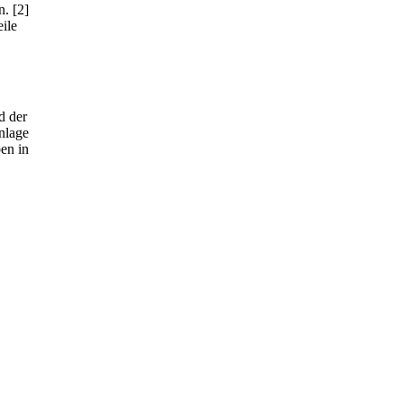
n.
[2]
ile
d der
nlage
ben in