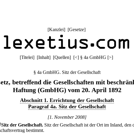
[
Kanzlei
] [
Gesetze
]
[
Titelei
] [
Inhalt
] [
Quellen
]
[
<
]
§ 4a GmbHG
[
>
]
§ 4a GmbHG. Sitz der Gesellschaft
etz, betreffend die Gesellschaften mit beschrän
Haftung (GmbHG) vom 20. April 1892
Abschnitt 1. Errichtung der Gesellschaft
Paragraf 4a. Sitz der Gesellschaft
[1. November 2008]
2
Sitz der Gesellschaft.
Sitz der Gesellschaft ist der Ort im Inland, den 
schaftsvertrag bestimmt.