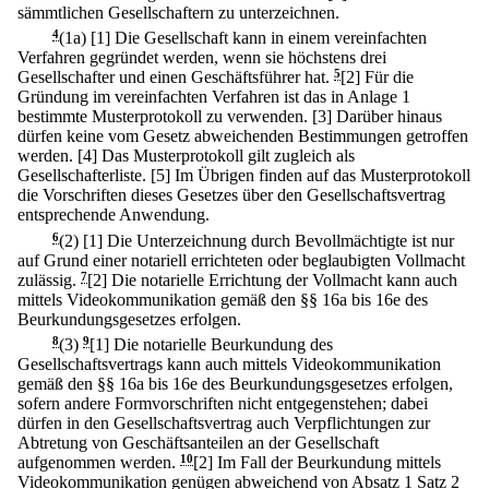
sämmtlichen Gesellschaftern zu unterzeichnen.
4
(1a)
[1] Die Gesellschaft kann in einem vereinfachten
Verfahren gegründet werden, wenn sie höchstens drei
Gesellschafter und einen Geschäftsführer hat.
5
[2] Für die
Gründung im vereinfachten Verfahren ist das in Anlage 1
bestimmte Musterprotokoll zu verwenden.
[3] Darüber hinaus
dürfen keine vom Gesetz abweichenden Bestimmungen getroffen
werden.
[4] Das Musterprotokoll gilt zugleich als
Gesellschafterliste.
[5] Im Übrigen finden auf das Musterprotokoll
die Vorschriften dieses Gesetzes über den Gesellschaftsvertrag
entsprechende Anwendung.
6
(2)
[1] Die Unterzeichnung durch Bevollmächtigte ist nur
auf Grund einer notariell errichteten oder beglaubigten Vollmacht
zulässig.
7
[2] Die notarielle Errichtung der Vollmacht kann auch
mittels Videokommunikation gemäß den §§ 16a bis 16e des
Beurkundungsgesetzes erfolgen.
8
(3)
9
[1] Die notarielle Beurkundung des
Gesellschaftsvertrags kann auch mittels Videokommunikation
gemäß den §§ 16a bis 16e des Beurkundungsgesetzes erfolgen,
sofern andere Formvorschriften nicht entgegenstehen; dabei
dürfen in den Gesellschaftsvertrag auch Verpflichtungen zur
Abtretung von Geschäftsanteilen an der Gesellschaft
aufgenommen werden.
10
[2] Im Fall der Beurkundung mittels
Videokommunikation genügen abweichend von Absatz 1 Satz 2